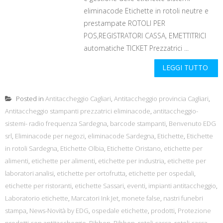
eliminacode Etichette in rotoli neutre e
prestampate ROTOLI PER
POS,REGISTRATORI CASSA, EMETTITRICI
automatiche TICKET Prezzatrici ...
LEGGI TUTTO
Posted in
Antitaccheggio Cagliari
,
Antitaccheggio provincia Cagliari
,
Antitaccheggio stampanti prezzatrici eliminacode
,
antitaccheggio-
sistemi- radio frequenza Sardegna
,
barcode stampanti
,
Benvenuto EDG
srl
,
Eliminacode per negozi
,
eliminacode Sardegna
,
Etichette
,
Etichette
in rotoli Sardegna
,
Etichette Olbia
,
Etichette Oristano
,
etichette per
alimenti
,
etichette per alimenti
,
etichette per industria
,
etichette per
laboratori analisi
,
etichette per ortofrutta
,
etichette per ospedali
,
etichette per ristoranti
,
etichette Sassari
,
eventi
,
impianti antitaccheggio
,
Laboratorio etichette
,
Marcatori Ink Jet
,
monete false
,
nastri funebri
stampa
,
News-Novità by EDG
,
ospedale etichette
,
prodotti
,
Protezione