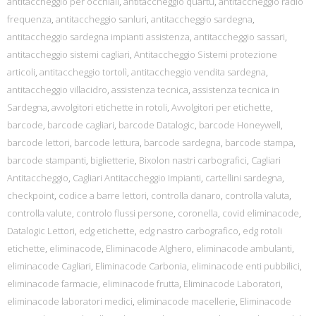
antitaccheggio per occhiali
,
antitaccheggio quartu
,
antitaccheggio radio
frequenza
,
antitaccheggio sanluri
,
antitaccheggio sardegna
,
antitaccheggio sardegna impianti assistenza
,
antitaccheggio sassari
,
antitaccheggio sistemi cagliari
,
Antitaccheggio Sistemi protezione
articoli
,
antitaccheggio tortolì
,
antitaccheggio vendita sardegna
,
antitaccheggio villacidro
,
assistenza tecnica
,
assistenza tecnica in
Sardegna
,
avvolgitori etichette in rotoli
,
Avvolgitori per etichette
,
barcode
,
barcode cagliari
,
barcode Datalogic
,
barcode Honeywell
,
barcode lettori
,
barcode lettura
,
barcode sardegna
,
barcode stampa
,
barcode stampanti
,
biglietterie
,
Bixolon nastri carbografici
,
Cagliari
Antitaccheggio
,
Cagliari Antitaccheggio Impianti
,
cartellini sardegna
,
checkpoint
,
codice a barre lettori
,
controlla danaro
,
controlla valuta
,
controlla valute
,
controlo flussi persone
,
coronella
,
covid eliminacode
,
Datalogic Lettori
,
edg etichette
,
edg nastro carbografico
,
edg rotoli
etichette
,
eliminacode
,
Eliminacode Alghero
,
eliminacode ambulanti
,
eliminacode Cagliari
,
Eliminacode Carbonia
,
eliminacode enti pubbilici
,
eliminacode farmacie
,
eliminacode frutta
,
Eliminacode Laboratori
,
eliminacode laboratori medici
,
eliminacode macellerie
,
Eliminacode