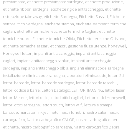
prestampate
,
etichette prestampate sardegna
,
etichette produzione
,
etichette ribbon sardegna
,
etichette rigide antitaccheggio
,
etichette
ristorazione take away
,
etichette Sardegna
,
Etichette Sassari
,
Etichette
settore ittico Sardegna
,
etichette stampa
,
etichette stampanti termiche
cagliari
,
etichette termiche
,
etichette termiche Cagliari
,
etichette
termiche nuoro
,
Etichette termiche Olbia
,
Etichette termiche Oristano
,
etichette termiche sassari
,
eticnastri
,
gestione flussi utenze
,
honeywell
,
Honeywell lettori
,
impianti antitaccheggio
,
impianti antitaccheggio
cagliari
,
impianti antitaccheggio sanluri
,
impianti antitaccheggio
sardegna
,
impianti antitacheggio olbia
,
impianti eliminacode sardegna
,
installazione eliminacode sardegna
,
laboratori eliminacode
,
lettori 2d
,
lettori barcode
,
lettori barcode sardegna
,
lettori barcode tascabili
,
lettori codice a barre
,
Lettori Datalogic
,
LETTORI IMAGING
,
lettori laser
,
lettori Meteor
,
lettori ottici
,
lettori ottici cagliari
,
Lettori ottici Honeywell
,
lettori ottici sardegna
,
lettori touch
,
lettori wi fi
,
lettura e stampa
barcode
,
marcatori ink jet
,
meto
,
nastri funebri
,
nastro calor
,
nastro
carbografico
,
Nastro carbografico CALOR
,
nastro carbografico per
etichette
,
nastro carbografico sardegna
,
Nastro carbografico Zebra
,