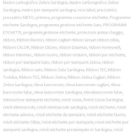
Nastro carbografico Zebra Sardegna
,
Nastro carbongrafico Zebra
Sardegna
,
nastro per stampanti sardegna
,
nice label
,
prezzatrici
,
prezzatrici METO
,
primera
,
programma creazione etichette
,
Programma
etichette Sardegna
,
programma gestione etichette Sato
,
PROGRAMMI
ETICHETTE
,
programmi gestione etichette
,
protezioni antitaccheggio
,
ribbon
,
Ribbon Bixolon
,
ribbon cagliari ribbon sassari ribbon olbia
,
Ribbon CALOR
,
Ribbon Citizen
,
ribbon Datamax
,
ribbon Honeywell
,
ribbon Intermec
,
ribbon nuoro
,
ribbon oristano
,
ribbon per etichette
,
ribbon per stampanti Sato
,
ribbon per stampanti Zebra
,
ribbon
sardegna
,
Ribbon sato
,
Ribbon Sato Sardegna
,
Ribbon TEC
,
Ribbon
Toshiba
,
Ribbon TSC
,
Ribbon Zebra
,
Ribbon Zebra Cagliari
,
Ribbon
Zebra Sardegna
,
rileva banconote
,
rileva banconote cagliari
,
rileva
banconote false
,
rileva banconote Sardegna
,
rilevabanconote false
,
ristorazione stampanti etichette
,
rotoli cassa
,
Rotoli Cassa Sardegna
,
rotoli eliminacode
,
rotoli eliminacode sardegna
,
rotoli etichette
,
rotoli
etichette adesive
,
rotoli etichette da stampare
,
rotoli etichette Nuoro
,
rotoli etichette Olbia
,
rotoli etichette per stampanti
,
rotoli etichette per
stampanti sardegna
,
rotoli etichette prestampate in Sardegna
,
rotoli