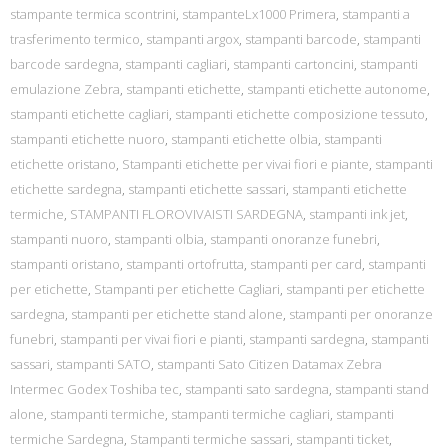
stampante termica scontrini
,
stampanteLx1000 Primera
,
stampanti a
trasferimento termico
,
stampanti argox
,
stampanti barcode
,
stampanti
barcode sardegna
,
stampanti cagliari
,
stampanti cartoncini
,
stampanti
emulazione Zebra
,
stampanti etichette
,
stampanti etichette autonome
,
stampanti etichette cagliari
,
stampanti etichette composizione tessuto
,
stampanti etichette nuoro
,
stampanti etichette olbia
,
stampanti
etichette oristano
,
Stampanti etichette per vivai fiori e piante
,
stampanti
etichette sardegna
,
stampanti etichette sassari
,
stampanti etichette
termiche
,
STAMPANTI FLOROVIVAISTI SARDEGNA
,
stampanti ink jet
,
stampanti nuoro
,
stampanti olbia
,
stampanti onoranze funebri
,
stampanti oristano
,
stampanti ortofrutta
,
stampanti per card
,
stampanti
per etichette
,
Stampanti per etichette Cagliari
,
stampanti per etichette
sardegna
,
stampanti per etichette stand alone
,
stampanti per onoranze
funebri
,
stampanti per vivai fiori e pianti
,
stampanti sardegna
,
stampanti
sassari
,
stampanti SATO
,
stampanti Sato Citizen Datamax Zebra
Intermec Godex Toshiba tec
,
stampanti sato sardegna
,
stampanti stand
alone
,
stampanti termiche
,
stampanti termiche cagliari
,
stampanti
termiche Sardegna
,
Stampanti termiche sassari
,
stampanti ticket
,