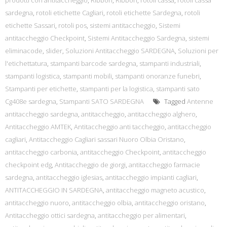
prodotti con antitaccheggio
,
Ribbon
,
Ribbon
,
rotoli cassa
,
rotoli cassa
sardegna
,
rotoli etichette Cagliari
,
rotoli etichette Sardegna
,
rotoli
etichette Sassari
,
rotoli pos
,
sistemi antitaccheggio
,
Sistemi
antitaccheggio Checkpoint
,
Sistemi Antitaccheggio Sardegna
,
sistemi
eliminacode
,
slider
,
Soluzioni Antitaccheggio SARDEGNA
,
Soluzioni per
l'etichettatura
,
stampanti barcode sardegna
,
stampanti industriali
,
stampanti logistica
,
stampanti mobili
,
stampanti onoranze funebri
,
Stampanti per etichette
,
stampanti per la logistica
,
stampanti sato
Cg408e sardegna
,
Stampanti SATO SARDEGNA
Tagged
Antenne
antitaccheggio sardegna
,
antitaccheggio
,
antitaccheggio alghero
,
Antitaccheggio AMTEK
,
Antitaccheggio anti taccheggio
,
antitaccheggio
cagliari
,
Antitaccheggio Cagliari sassari Nuoro Olbia Oristano
,
antitaccheggio carbonia
,
antitaccheggio Checkpoint
,
antitaccheggio
checkpoint edg
,
Antitaccheggio de giorgi
,
antitaccheggio farmacie
sardegna
,
antitaccheggio iglesias
,
antitaccheggio impianti cagliari
,
ANTITACCHEGGIO IN SARDEGNA
,
antitaccheggio magneto acustico
,
antitaccheggio nuoro
,
antitaccheggio olbia
,
antitaccheggio oristano
,
Antitaccheggio ottici sardegna
,
antitaccheggio per alimentari
,