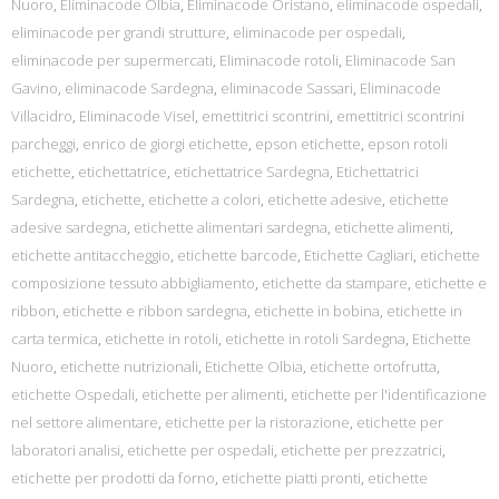
Nuoro
,
Eliminacode Olbia
,
Eliminacode Oristano
,
eliminacode ospedali
,
eliminacode per grandi strutture
,
eliminacode per ospedali
,
eliminacode per supermercati
,
Eliminacode rotoli
,
Eliminacode San
Gavino
,
eliminacode Sardegna
,
eliminacode Sassari
,
Eliminacode
Villacidro
,
Eliminacode Visel
,
emettitrici scontrini
,
emettitrici scontrini
parcheggi
,
enrico de giorgi etichette
,
epson etichette
,
epson rotoli
etichette
,
etichettatrice
,
etichettatrice Sardegna
,
Etichettatrici
Sardegna
,
etichette
,
etichette a colori
,
etichette adesive
,
etichette
adesive sardegna
,
etichette alimentari sardegna
,
etichette alimenti
,
etichette antitaccheggio
,
etichette barcode
,
Etichette Cagliari
,
etichette
composizione tessuto abbigliamento
,
etichette da stampare
,
etichette e
ribbon
,
etichette e ribbon sardegna
,
etichette in bobina
,
etichette in
carta termica
,
etichette in rotoli
,
etichette in rotoli Sardegna
,
Etichette
Nuoro
,
etichette nutrizionali
,
Etichette Olbia
,
etichette ortofrutta
,
etichette Ospedali
,
etichette per alimenti
,
etichette per l'identificazione
nel settore alimentare
,
etichette per la ristorazione
,
etichette per
laboratori analisi
,
etichette per ospedali
,
etichette per prezzatrici
,
etichette per prodotti da forno
,
etichette piatti pronti
,
etichette