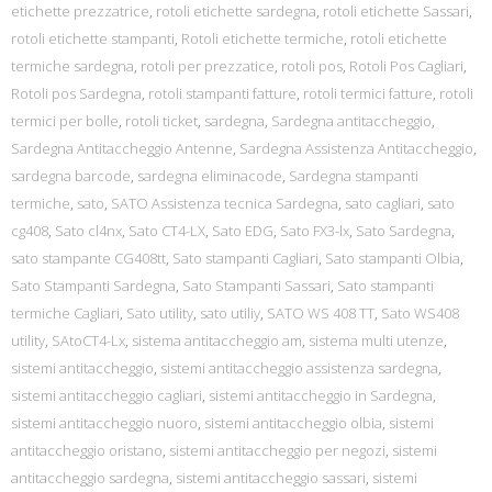
etichette prezzatrice
,
rotoli etichette sardegna
,
rotoli etichette Sassari
,
rotoli etichette stampanti
,
Rotoli etichette termiche
,
rotoli etichette
termiche sardegna
,
rotoli per prezzatice
,
rotoli pos
,
Rotoli Pos Cagliari
,
Rotoli pos Sardegna
,
rotoli stampanti fatture
,
rotoli termici fatture
,
rotoli
termici per bolle
,
rotoli ticket
,
sardegna
,
Sardegna antitaccheggio
,
Sardegna Antitaccheggio Antenne
,
Sardegna Assistenza Antitaccheggio
,
sardegna barcode
,
sardegna eliminacode
,
Sardegna stampanti
termiche
,
sato
,
SATO Assistenza tecnica Sardegna
,
sato cagliari
,
sato
cg408
,
Sato cl4nx
,
Sato CT4-LX
,
Sato EDG
,
Sato FX3-lx
,
Sato Sardegna
,
sato stampante CG408tt
,
Sato stampanti Cagliari
,
Sato stampanti Olbia
,
Sato Stampanti Sardegna
,
Sato Stampanti Sassari
,
Sato stampanti
termiche Cagliari
,
Sato utility
,
sato utiliy
,
SATO WS 408 TT
,
Sato WS408
utility
,
SAtoCT4-Lx
,
sistema antitaccheggio am
,
sistema multi utenze
,
sistemi antitaccheggio
,
sistemi antitaccheggio assistenza sardegna
,
sistemi antitaccheggio cagliari
,
sistemi antitaccheggio in Sardegna
,
sistemi antitaccheggio nuoro
,
sistemi antitaccheggio olbia
,
sistemi
antitaccheggio oristano
,
sistemi antitaccheggio per negozi
,
sistemi
antitaccheggio sardegna
,
sistemi antitaccheggio sassari
,
sistemi