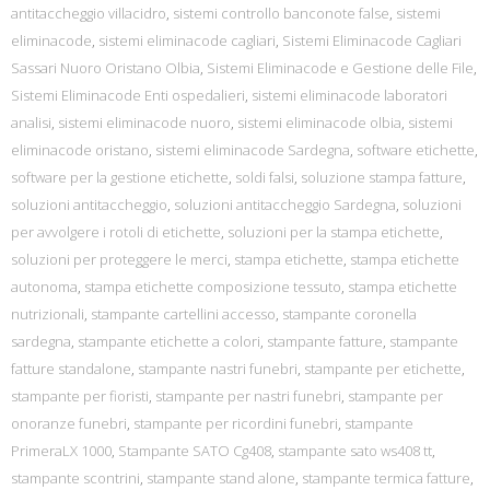
antitaccheggio villacidro
,
sistemi controllo banconote false
,
sistemi
eliminacode
,
sistemi eliminacode cagliari
,
Sistemi Eliminacode Cagliari
Sassari Nuoro Oristano Olbia
,
Sistemi Eliminacode e Gestione delle File
,
Sistemi Eliminacode Enti ospedalieri
,
sistemi eliminacode laboratori
analisi
,
sistemi eliminacode nuoro
,
sistemi eliminacode olbia
,
sistemi
eliminacode oristano
,
sistemi eliminacode Sardegna
,
software etichette
,
software per la gestione etichette
,
soldi falsi
,
soluzione stampa fatture
,
soluzioni antitaccheggio
,
soluzioni antitaccheggio Sardegna
,
soluzioni
per avvolgere i rotoli di etichette
,
soluzioni per la stampa etichette
,
soluzioni per proteggere le merci
,
stampa etichette
,
stampa etichette
autonoma
,
stampa etichette composizione tessuto
,
stampa etichette
nutrizionali
,
stampante cartellini accesso
,
stampante coronella
sardegna
,
stampante etichette a colori
,
stampante fatture
,
stampante
fatture standalone
,
stampante nastri funebri
,
stampante per etichette
,
stampante per fioristi
,
stampante per nastri funebri
,
stampante per
onoranze funebri
,
stampante per ricordini funebri
,
stampante
PrimeraLX 1000
,
Stampante SATO Cg408
,
stampante sato ws408 tt
,
stampante scontrini
,
stampante stand alone
,
stampante termica fatture
,