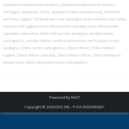
Stampanti trasferimento termico
,
stampanti trasferimento termico
Sardegna
,
Stampanti Zebra
,
stampanti Zebra (emulazione)
,
Termiche
etichette Cagliari
,
Terminali Barcode Sardegna
,
ticket eliminacode
,
ticket
eliminacode cagliari
,
ticket eliminacode ospedali
,
ticket eliminacode
ospedali e laboratori
,
ticket elimnacode sardegna
,
vendita nastro
carbografico
,
vendita ribbon
,
verifica banconote
,
verifica banconote
sardegna
,
Zebra nastro carbografico
,
Zebra ribbon
,
Zebra Ribbon
Cagliari
,
Zebra ribbon ospedali
,
Zebra ribbon ufficio
,
Zebra stampanti
emulazione
,
Zebra stampanti nastro carbografico
Powered By
RAST
Copyright © 2026
EDG SRL - P.IVA 02033450921