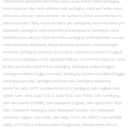
ristorazione stampanti etichette
,
rotoli cassa
,
Rotoli Cassa Sardegna
,
rotoli eliminacode
,
rotoli eliminacode sardegna
,
rotoli etichette
,
rotoli
etichette adesive
,
rotoli etichette da stampare
,
rotoli etichette Nuoro
,
rotoli etichette Olbia
,
rotoli etichette per stampanti
,
rotoli etichette per
stampanti sardegna
,
rotoli etichette prestampate in Sardegna
,
rotoli
etichette prezzatrice
,
rotoli etichette sardegna
,
rotoli etichette Sassari
,
rotoli etichette stampanti
,
Rotoli etichette termiche
,
rotoli etichette
termiche sardegna
,
rotoli per prezzatice
,
rotoli pos
,
Rotoli Pos Cagliari
,
Rotoli pos Sardegna
,
rotoli stampanti fatture
,
rotoli termici fatture
,
rotoli
termici per bolle
,
rotoli ticket
,
sardegna
,
Sardegna antitaccheggio
,
Sardegna Antitaccheggio Antenne
,
Sardegna Assistenza Antitaccheggio
,
sardegna barcode
,
sardegna eliminacode
,
Sardegna stampanti
termiche
,
sato
,
SATO Assistenza tecnica Sardegna
,
sato cagliari
,
sato
cg408
,
Sato cl4nx
,
Sato CT4-LX
,
Sato EDG
,
Sato FX3-lx
,
Sato Sardegna
,
sato stampante CG408tt
,
Sato stampanti Cagliari
,
Sato stampanti Olbia
,
Sato Stampanti Sardegna
,
Sato Stampanti Sassari
,
Sato stampanti
termiche Cagliari
,
Sato utility
,
sato utiliy
,
SATO WS 408 TT
,
Sato WS408
utility
,
SAtoCT4-Lx
,
sistema antitaccheggio am
,
sistema multi utenze
,