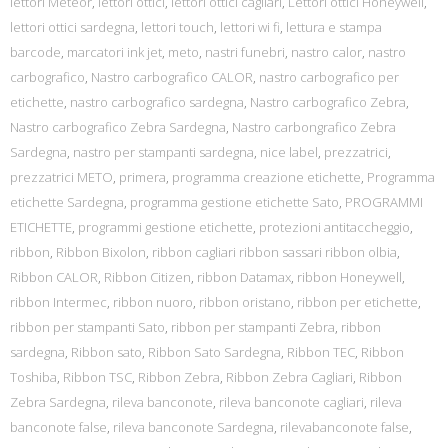
lettori Meteor
,
lettori ottici
,
lettori ottici cagliari
,
Lettori ottici Honeywell
,
lettori ottici sardegna
,
lettori touch
,
lettori wi fi
,
lettura e stampa
barcode
,
marcatori ink jet
,
meto
,
nastri funebri
,
nastro calor
,
nastro
carbografico
,
Nastro carbografico CALOR
,
nastro carbografico per
etichette
,
nastro carbografico sardegna
,
Nastro carbografico Zebra
,
Nastro carbografico Zebra Sardegna
,
Nastro carbongrafico Zebra
Sardegna
,
nastro per stampanti sardegna
,
nice label
,
prezzatrici
,
prezzatrici METO
,
primera
,
programma creazione etichette
,
Programma
etichette Sardegna
,
programma gestione etichette Sato
,
PROGRAMMI
ETICHETTE
,
programmi gestione etichette
,
protezioni antitaccheggio
,
ribbon
,
Ribbon Bixolon
,
ribbon cagliari ribbon sassari ribbon olbia
,
Ribbon CALOR
,
Ribbon Citizen
,
ribbon Datamax
,
ribbon Honeywell
,
ribbon Intermec
,
ribbon nuoro
,
ribbon oristano
,
ribbon per etichette
,
ribbon per stampanti Sato
,
ribbon per stampanti Zebra
,
ribbon
sardegna
,
Ribbon sato
,
Ribbon Sato Sardegna
,
Ribbon TEC
,
Ribbon
Toshiba
,
Ribbon TSC
,
Ribbon Zebra
,
Ribbon Zebra Cagliari
,
Ribbon
Zebra Sardegna
,
rileva banconote
,
rileva banconote cagliari
,
rileva
banconote false
,
rileva banconote Sardegna
,
rilevabanconote false
,