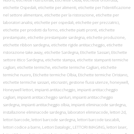
Nuoro
,
etichette nutrizionali
,
Etichette Olbia
,
etichette ortofrutta
,
etichette Ospedali
,
etichette per alimenti
,
etichette per l'identificazione
nel settore alimentare
,
etichette per la ristorazione
,
etichette per
laboratori analisi
,
etichette per ospedali
,
etichette per prezzatrici
,
etichette per prodotti da forno
,
etichette piatti pronti
,
etichette
prestampate
,
etichette prestampate sardegna
,
etichette produzione
,
etichette ribbon sardegna
,
etichette rigide antitaccheggio
,
etichette
ristorazione take away
,
etichette Sardegna
,
Etichette Sassari
,
Etichette
settore ittico Sardegna
,
etichette stampa
,
etichette stampanti termiche
cagliari
,
etichette termiche
,
etichette termiche Cagliari
,
etichette
termiche nuoro
,
Etichette termiche Olbia
,
Etichette termiche Oristano
,
etichette termiche sassari
,
eticnastri
,
gestione flussi utenze
,
honeywell
,
Honeywell lettori
,
impianti antitaccheggio
,
impianti antitaccheggio
cagliari
,
impianti antitaccheggio sanluri
,
impianti antitaccheggio
sardegna
,
impianti antitacheggio olbia
,
impianti eliminacode sardegna
,
installazione eliminacode sardegna
,
laboratori eliminacode
,
lettori 2d
,
lettori barcode
,
lettori barcode sardegna
,
lettori barcode tascabili
,
lettori codice a barre
,
Lettori Datalogic
,
LETTORI IMAGING
,
lettori laser
,