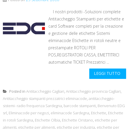
Posted on
25 Settembre 2016
I nostri prodotti -Soluzioni complete
Antitaccheggio Stampanti per etichette e
card Software completi per la creazione
e gestione delle etichette Sistemi
eliminacode Etichette in rotoli neutre e
prestampate ROTOLI PER
POS,REGISTRATORI CASSA, EMETTITRICI
automatiche TICKET Prezzatrici ...
LEGGI TUTTO
Posted in
Antitaccheggio Cagliari
,
Antitaccheggio provincia Cagliari
,
Antitaccheggio stampanti prezzatrici eliminacode
,
antitaccheggio-
sistemi- radio frequenza Sardegna
,
barcode stampanti
,
Benvenuto EDG
srl
,
Eliminacode per negozi
,
eliminacode Sardegna
,
Etichette
,
Etichette
in rotoli Sardegna
,
Etichette Olbia
,
Etichette Oristano
,
etichette per
alimenti
,
etichette per alimenti
,
etichette per industria
,
etichette per