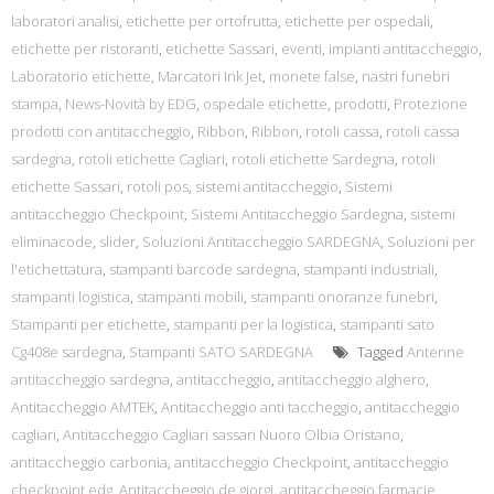
laboratori analisi
,
etichette per ortofrutta
,
etichette per ospedali
,
etichette per ristoranti
,
etichette Sassari
,
eventi
,
impianti antitaccheggio
,
Laboratorio etichette
,
Marcatori Ink Jet
,
monete false
,
nastri funebri
stampa
,
News-Novità by EDG
,
ospedale etichette
,
prodotti
,
Protezione
prodotti con antitaccheggio
,
Ribbon
,
Ribbon
,
rotoli cassa
,
rotoli cassa
sardegna
,
rotoli etichette Cagliari
,
rotoli etichette Sardegna
,
rotoli
etichette Sassari
,
rotoli pos
,
sistemi antitaccheggio
,
Sistemi
antitaccheggio Checkpoint
,
Sistemi Antitaccheggio Sardegna
,
sistemi
eliminacode
,
slider
,
Soluzioni Antitaccheggio SARDEGNA
,
Soluzioni per
l'etichettatura
,
stampanti barcode sardegna
,
stampanti industriali
,
stampanti logistica
,
stampanti mobili
,
stampanti onoranze funebri
,
Stampanti per etichette
,
stampanti per la logistica
,
stampanti sato
Cg408e sardegna
,
Stampanti SATO SARDEGNA
Tagged
Antenne
antitaccheggio sardegna
,
antitaccheggio
,
antitaccheggio alghero
,
Antitaccheggio AMTEK
,
Antitaccheggio anti taccheggio
,
antitaccheggio
cagliari
,
Antitaccheggio Cagliari sassari Nuoro Olbia Oristano
,
antitaccheggio carbonia
,
antitaccheggio Checkpoint
,
antitaccheggio
checkpoint edg
,
Antitaccheggio de giorgi
,
antitaccheggio farmacie