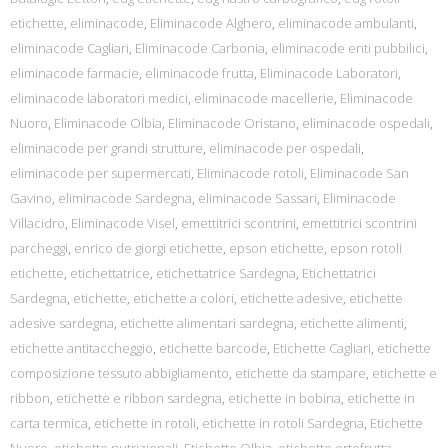
etichette
,
eliminacode
,
Eliminacode Alghero
,
eliminacode ambulanti
,
eliminacode Cagliari
,
Eliminacode Carbonia
,
eliminacode enti pubbilici
,
eliminacode farmacie
,
eliminacode frutta
,
Eliminacode Laboratori
,
eliminacode laboratori medici
,
eliminacode macellerie
,
Eliminacode
Nuoro
,
Eliminacode Olbia
,
Eliminacode Oristano
,
eliminacode ospedali
,
eliminacode per grandi strutture
,
eliminacode per ospedali
,
eliminacode per supermercati
,
Eliminacode rotoli
,
Eliminacode San
Gavino
,
eliminacode Sardegna
,
eliminacode Sassari
,
Eliminacode
Villacidro
,
Eliminacode Visel
,
emettitrici scontrini
,
emettitrici scontrini
parcheggi
,
enrico de giorgi etichette
,
epson etichette
,
epson rotoli
etichette
,
etichettatrice
,
etichettatrice Sardegna
,
Etichettatrici
Sardegna
,
etichette
,
etichette a colori
,
etichette adesive
,
etichette
adesive sardegna
,
etichette alimentari sardegna
,
etichette alimenti
,
etichette antitaccheggio
,
etichette barcode
,
Etichette Cagliari
,
etichette
composizione tessuto abbigliamento
,
etichette da stampare
,
etichette e
ribbon
,
etichette e ribbon sardegna
,
etichette in bobina
,
etichette in
carta termica
,
etichette in rotoli
,
etichette in rotoli Sardegna
,
Etichette