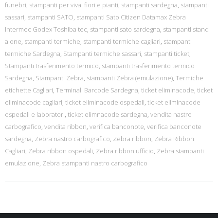
funebri
,
stampanti per vivai fiori e pianti
,
stampanti sardegna
,
stampanti
sassari
,
stampanti SATO
,
stampanti Sato Citizen Datamax Zebra
Intermec Godex Toshiba tec
,
stampanti sato sardegna
,
stampanti stand
alone
,
stampanti termiche
,
stampanti termiche cagliari
,
stampanti
termiche Sardegna
,
Stampanti termiche sassari
,
stampanti ticket
,
Stampanti trasferimento termico
,
stampanti trasferimento termico
Sardegna
,
Stampanti Zebra
,
stampanti Zebra (emulazione)
,
Termiche
etichette Cagliari
,
Terminali Barcode Sardegna
,
ticket eliminacode
,
ticket
eliminacode cagliari
,
ticket eliminacode ospedali
,
ticket eliminacode
ospedali e laboratori
,
ticket elimnacode sardegna
,
vendita nastro
carbografico
,
vendita ribbon
,
verifica banconote
,
verifica banconote
sardegna
,
Zebra nastro carbografico
,
Zebra ribbon
,
Zebra Ribbon
Cagliari
,
Zebra ribbon ospedali
,
Zebra ribbon ufficio
,
Zebra stampanti
emulazione
,
Zebra stampanti nastro carbografico