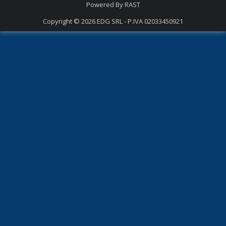
Powered By
RAST
Copyright © 2026
EDG SRL - P.IVA 02033450921