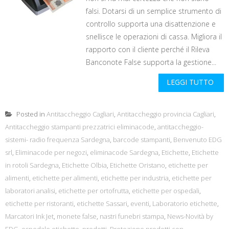
falsi. Dotarsi di un semplice strumento di
controllo supporta una disattenzione e
snellisce le operazioni di cassa. Migliora il
rapporto con il cliente perché il Rileva
Banconote False supporta la gestione...
LEGGI TUTTO
Posted in
Antitaccheggio Cagliari
,
Antitaccheggio provincia Cagliari
,
Antitaccheggio stampanti prezzatrici eliminacode
,
antitaccheggio-
sistemi- radio frequenza Sardegna
,
barcode stampanti
,
Benvenuto EDG
srl
,
Eliminacode per negozi
,
eliminacode Sardegna
,
Etichette
,
Etichette
in rotoli Sardegna
,
Etichette Olbia
,
Etichette Oristano
,
etichette per
alimenti
,
etichette per alimenti
,
etichette per industria
,
etichette per
laboratori analisi
,
etichette per ortofrutta
,
etichette per ospedali
,
etichette per ristoranti
,
etichette Sassari
,
eventi
,
Laboratorio etichette
,
Marcatori Ink Jet
,
monete false
,
nastri funebri stampa
,
News-Novità by