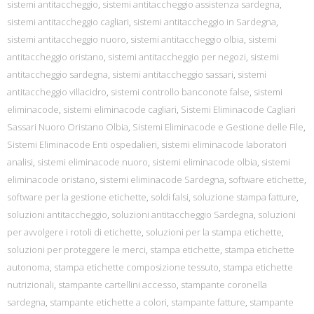
sistemi antitaccheggio
,
sistemi antitaccheggio assistenza sardegna
,
sistemi antitaccheggio cagliari
,
sistemi antitaccheggio in Sardegna
,
sistemi antitaccheggio nuoro
,
sistemi antitaccheggio olbia
,
sistemi
antitaccheggio oristano
,
sistemi antitaccheggio per negozi
,
sistemi
antitaccheggio sardegna
,
sistemi antitaccheggio sassari
,
sistemi
antitaccheggio villacidro
,
sistemi controllo banconote false
,
sistemi
eliminacode
,
sistemi eliminacode cagliari
,
Sistemi Eliminacode Cagliari
Sassari Nuoro Oristano Olbia
,
Sistemi Eliminacode e Gestione delle File
,
Sistemi Eliminacode Enti ospedalieri
,
sistemi eliminacode laboratori
analisi
,
sistemi eliminacode nuoro
,
sistemi eliminacode olbia
,
sistemi
eliminacode oristano
,
sistemi eliminacode Sardegna
,
software etichette
,
software per la gestione etichette
,
soldi falsi
,
soluzione stampa fatture
,
soluzioni antitaccheggio
,
soluzioni antitaccheggio Sardegna
,
soluzioni
per avvolgere i rotoli di etichette
,
soluzioni per la stampa etichette
,
soluzioni per proteggere le merci
,
stampa etichette
,
stampa etichette
autonoma
,
stampa etichette composizione tessuto
,
stampa etichette
nutrizionali
,
stampante cartellini accesso
,
stampante coronella
sardegna
,
stampante etichette a colori
,
stampante fatture
,
stampante