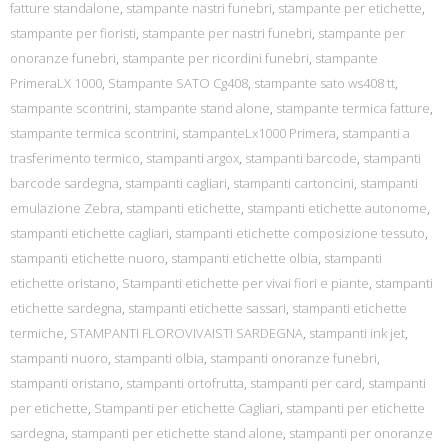
fatture standalone
,
stampante nastri funebri
,
stampante per etichette
,
stampante per fioristi
,
stampante per nastri funebri
,
stampante per
onoranze funebri
,
stampante per ricordini funebri
,
stampante
PrimeraLX 1000
,
Stampante SATO Cg408
,
stampante sato ws408 tt
,
stampante scontrini
,
stampante stand alone
,
stampante termica fatture
,
stampante termica scontrini
,
stampanteLx1000 Primera
,
stampanti a
trasferimento termico
,
stampanti argox
,
stampanti barcode
,
stampanti
barcode sardegna
,
stampanti cagliari
,
stampanti cartoncini
,
stampanti
emulazione Zebra
,
stampanti etichette
,
stampanti etichette autonome
,
stampanti etichette cagliari
,
stampanti etichette composizione tessuto
,
stampanti etichette nuoro
,
stampanti etichette olbia
,
stampanti
etichette oristano
,
Stampanti etichette per vivai fiori e piante
,
stampanti
etichette sardegna
,
stampanti etichette sassari
,
stampanti etichette
termiche
,
STAMPANTI FLOROVIVAISTI SARDEGNA
,
stampanti ink jet
,
stampanti nuoro
,
stampanti olbia
,
stampanti onoranze funebri
,
stampanti oristano
,
stampanti ortofrutta
,
stampanti per card
,
stampanti
per etichette
,
Stampanti per etichette Cagliari
,
stampanti per etichette
sardegna
,
stampanti per etichette stand alone
,
stampanti per onoranze