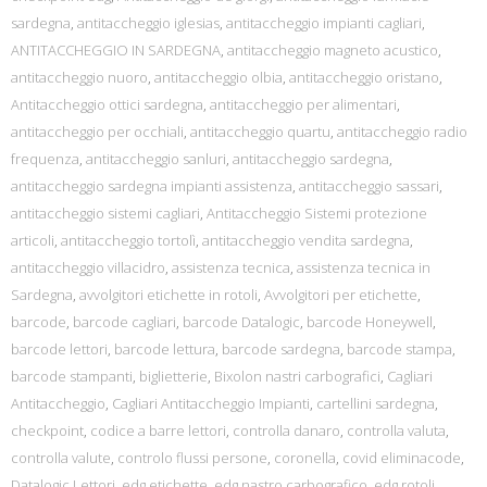
sardegna
,
antitaccheggio iglesias
,
antitaccheggio impianti cagliari
,
ANTITACCHEGGIO IN SARDEGNA
,
antitaccheggio magneto acustico
,
antitaccheggio nuoro
,
antitaccheggio olbia
,
antitaccheggio oristano
,
Antitaccheggio ottici sardegna
,
antitaccheggio per alimentari
,
antitaccheggio per occhiali
,
antitaccheggio quartu
,
antitaccheggio radio
frequenza
,
antitaccheggio sanluri
,
antitaccheggio sardegna
,
antitaccheggio sardegna impianti assistenza
,
antitaccheggio sassari
,
antitaccheggio sistemi cagliari
,
Antitaccheggio Sistemi protezione
articoli
,
antitaccheggio tortolì
,
antitaccheggio vendita sardegna
,
antitaccheggio villacidro
,
assistenza tecnica
,
assistenza tecnica in
Sardegna
,
avvolgitori etichette in rotoli
,
Avvolgitori per etichette
,
barcode
,
barcode cagliari
,
barcode Datalogic
,
barcode Honeywell
,
barcode lettori
,
barcode lettura
,
barcode sardegna
,
barcode stampa
,
barcode stampanti
,
biglietterie
,
Bixolon nastri carbografici
,
Cagliari
Antitaccheggio
,
Cagliari Antitaccheggio Impianti
,
cartellini sardegna
,
checkpoint
,
codice a barre lettori
,
controlla danaro
,
controlla valuta
,
controlla valute
,
controlo flussi persone
,
coronella
,
covid eliminacode
,
Datalogic Lettori
,
edg etichette
,
edg nastro carbografico
,
edg rotoli