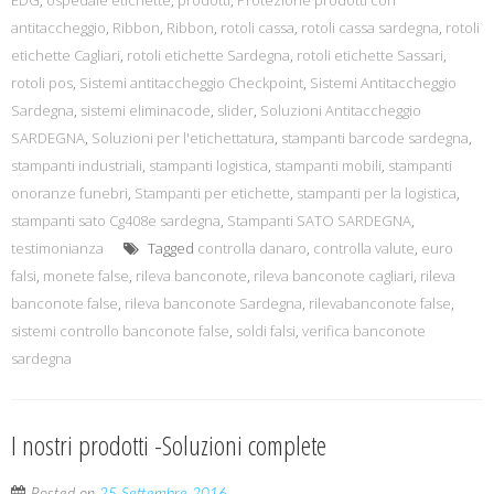
EDG
,
ospedale etichette
,
prodotti
,
Protezione prodotti con
antitaccheggio
,
Ribbon
,
Ribbon
,
rotoli cassa
,
rotoli cassa sardegna
,
rotoli
etichette Cagliari
,
rotoli etichette Sardegna
,
rotoli etichette Sassari
,
rotoli pos
,
Sistemi antitaccheggio Checkpoint
,
Sistemi Antitaccheggio
Sardegna
,
sistemi eliminacode
,
slider
,
Soluzioni Antitaccheggio
SARDEGNA
,
Soluzioni per l'etichettatura
,
stampanti barcode sardegna
,
stampanti industriali
,
stampanti logistica
,
stampanti mobili
,
stampanti
onoranze funebri
,
Stampanti per etichette
,
stampanti per la logistica
,
stampanti sato Cg408e sardegna
,
Stampanti SATO SARDEGNA
,
testimonianza
Tagged
controlla danaro
,
controlla valute
,
euro
falsi
,
monete false
,
rileva banconote
,
rileva banconote cagliari
,
rileva
banconote false
,
rileva banconote Sardegna
,
rilevabanconote false
,
sistemi controllo banconote false
,
soldi falsi
,
verifica banconote
sardegna
I nostri prodotti -Soluzioni complete