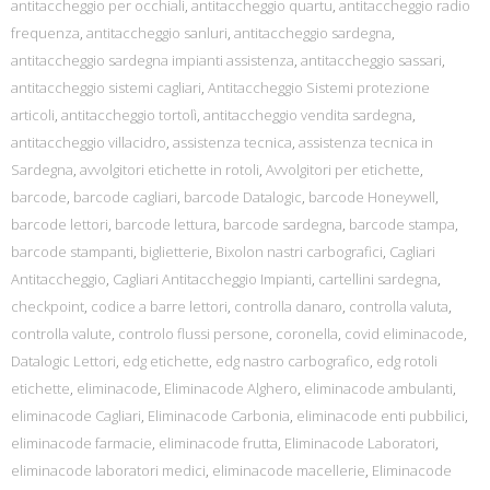
antitaccheggio per occhiali
,
antitaccheggio quartu
,
antitaccheggio radio
frequenza
,
antitaccheggio sanluri
,
antitaccheggio sardegna
,
antitaccheggio sardegna impianti assistenza
,
antitaccheggio sassari
,
antitaccheggio sistemi cagliari
,
Antitaccheggio Sistemi protezione
articoli
,
antitaccheggio tortolì
,
antitaccheggio vendita sardegna
,
antitaccheggio villacidro
,
assistenza tecnica
,
assistenza tecnica in
Sardegna
,
avvolgitori etichette in rotoli
,
Avvolgitori per etichette
,
barcode
,
barcode cagliari
,
barcode Datalogic
,
barcode Honeywell
,
barcode lettori
,
barcode lettura
,
barcode sardegna
,
barcode stampa
,
barcode stampanti
,
biglietterie
,
Bixolon nastri carbografici
,
Cagliari
Antitaccheggio
,
Cagliari Antitaccheggio Impianti
,
cartellini sardegna
,
checkpoint
,
codice a barre lettori
,
controlla danaro
,
controlla valuta
,
controlla valute
,
controlo flussi persone
,
coronella
,
covid eliminacode
,
Datalogic Lettori
,
edg etichette
,
edg nastro carbografico
,
edg rotoli
etichette
,
eliminacode
,
Eliminacode Alghero
,
eliminacode ambulanti
,
eliminacode Cagliari
,
Eliminacode Carbonia
,
eliminacode enti pubbilici
,
eliminacode farmacie
,
eliminacode frutta
,
Eliminacode Laboratori
,
eliminacode laboratori medici
,
eliminacode macellerie
,
Eliminacode