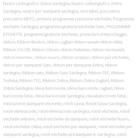
Nastro carbografico Zebra Sardegna
,
Nastro carbongrafico Zebra
Sardegna
,
nastro per stampanti sardegna
,
nice label
,
prezzatrici
,
prezzatrici METO
,
primera
,
programma creazione etichette
,
Programma
etichette Sardegna
,
programma gestione etichette Sato
,
PROGRAMMI
ETICHETTE
,
programmi gestione etichette
,
protezioni antitaccheggio
,
ribbon
,
Ribbon Bixolon
,
ribbon cagliari ribbon sassari ribbon olbia
,
Ribbon CALOR
,
Ribbon Citizen
,
ribbon Datamax
,
ribbon Honeywell
,
ribbon Intermec
,
ribbon nuoro
,
ribbon oristano
,
ribbon per etichette
,
ribbon per stampanti Sato
,
ribbon per stampanti Zebra
,
ribbon
sardegna
,
Ribbon sato
,
Ribbon Sato Sardegna
,
Ribbon TEC
,
Ribbon
Toshiba
,
Ribbon TSC
,
Ribbon Zebra
,
Ribbon Zebra Cagliari
,
Ribbon
Zebra Sardegna
,
rileva banconote
,
rileva banconote cagliari
,
rileva
banconote false
,
rileva banconote Sardegna
,
rilevabanconote false
,
ristorazione stampanti etichette
,
rotoli cassa
,
Rotoli Cassa Sardegna
,
rotoli eliminacode
,
rotoli eliminacode sardegna
,
rotoli etichette
,
rotoli
etichette adesive
,
rotoli etichette da stampare
,
rotoli etichette Nuoro
,
rotoli etichette Olbia
,
rotoli etichette per stampanti
,
rotoli etichette per
stampanti sardegna
,
rotoli etichette prestampate in Sardegna
,
rotoli