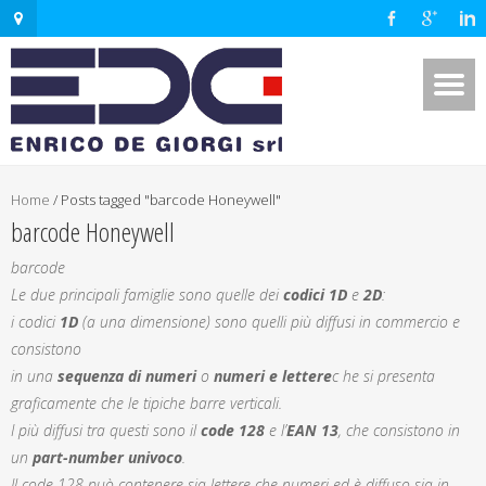
Home
/
Posts tagged "barcode Honeywell"
barcode Honeywell
barcode
Le due principali famiglie sono quelle dei
codici 1D
e
2D
:
i codici
1D
(a una dimensione) sono quelli più diffusi in commercio e
consistono
in una
sequenza di numeri
o
numeri e lettere
c he si presenta
graficamente che le tipiche barre verticali.
I più diffusi tra questi sono il
code 128
e l’
EAN 13
, che consistono in
un
part-number univoco
.
Il code 128 può contenere sia lettere che numeri ed è diffuso sia in