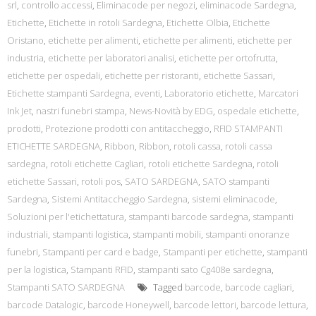
srl
,
controllo accessi
,
Eliminacode per negozi
,
eliminacode Sardegna
,
Etichette
,
Etichette in rotoli Sardegna
,
Etichette Olbia
,
Etichette
Oristano
,
etichette per alimenti
,
etichette per alimenti
,
etichette per
industria
,
etichette per laboratori analisi
,
etichette per ortofrutta
,
etichette per ospedali
,
etichette per ristoranti
,
etichette Sassari
,
Etichette stampanti Sardegna
,
eventi
,
Laboratorio etichette
,
Marcatori
Ink Jet
,
nastri funebri stampa
,
News-Novità by EDG
,
ospedale etichette
,
prodotti
,
Protezione prodotti con antitaccheggio
,
RFID STAMPANTI
ETICHETTE SARDEGNA
,
Ribbon
,
Ribbon
,
rotoli cassa
,
rotoli cassa
sardegna
,
rotoli etichette Cagliari
,
rotoli etichette Sardegna
,
rotoli
etichette Sassari
,
rotoli pos
,
SATO SARDEGNA
,
SATO stampanti
Sardegna
,
Sistemi Antitaccheggio Sardegna
,
sistemi eliminacode
,
Soluzioni per l'etichettatura
,
stampanti barcode sardegna
,
stampanti
industriali
,
stampanti logistica
,
stampanti mobili
,
stampanti onoranze
funebri
,
Stampanti per card e badge
,
Stampanti per etichette
,
stampanti
per la logistica
,
Stampanti RFID
,
stampanti sato Cg408e sardegna
,
Stampanti SATO SARDEGNA
Tagged
barcode
,
barcode cagliari
,
barcode Datalogic
,
barcode Honeywell
,
barcode lettori
,
barcode lettura
,