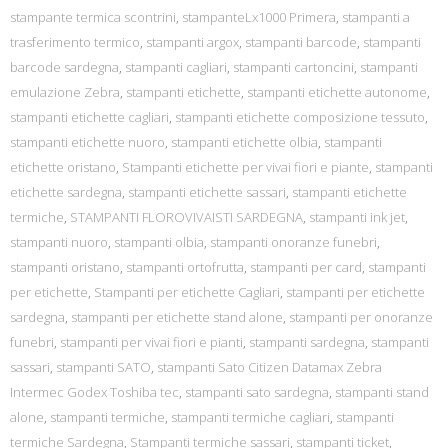
stampante termica scontrini
,
stampanteLx1000 Primera
,
stampanti a
trasferimento termico
,
stampanti argox
,
stampanti barcode
,
stampanti
barcode sardegna
,
stampanti cagliari
,
stampanti cartoncini
,
stampanti
emulazione Zebra
,
stampanti etichette
,
stampanti etichette autonome
,
stampanti etichette cagliari
,
stampanti etichette composizione tessuto
,
stampanti etichette nuoro
,
stampanti etichette olbia
,
stampanti
etichette oristano
,
Stampanti etichette per vivai fiori e piante
,
stampanti
etichette sardegna
,
stampanti etichette sassari
,
stampanti etichette
termiche
,
STAMPANTI FLOROVIVAISTI SARDEGNA
,
stampanti ink jet
,
stampanti nuoro
,
stampanti olbia
,
stampanti onoranze funebri
,
stampanti oristano
,
stampanti ortofrutta
,
stampanti per card
,
stampanti
per etichette
,
Stampanti per etichette Cagliari
,
stampanti per etichette
sardegna
,
stampanti per etichette stand alone
,
stampanti per onoranze
funebri
,
stampanti per vivai fiori e pianti
,
stampanti sardegna
,
stampanti
sassari
,
stampanti SATO
,
stampanti Sato Citizen Datamax Zebra
Intermec Godex Toshiba tec
,
stampanti sato sardegna
,
stampanti stand
alone
,
stampanti termiche
,
stampanti termiche cagliari
,
stampanti
termiche Sardegna
,
Stampanti termiche sassari
,
stampanti ticket
,