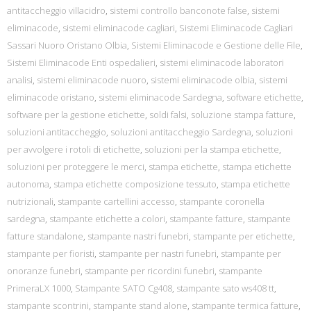
antitaccheggio villacidro
,
sistemi controllo banconote false
,
sistemi
eliminacode
,
sistemi eliminacode cagliari
,
Sistemi Eliminacode Cagliari
Sassari Nuoro Oristano Olbia
,
Sistemi Eliminacode e Gestione delle File
,
Sistemi Eliminacode Enti ospedalieri
,
sistemi eliminacode laboratori
analisi
,
sistemi eliminacode nuoro
,
sistemi eliminacode olbia
,
sistemi
eliminacode oristano
,
sistemi eliminacode Sardegna
,
software etichette
,
software per la gestione etichette
,
soldi falsi
,
soluzione stampa fatture
,
soluzioni antitaccheggio
,
soluzioni antitaccheggio Sardegna
,
soluzioni
per avvolgere i rotoli di etichette
,
soluzioni per la stampa etichette
,
soluzioni per proteggere le merci
,
stampa etichette
,
stampa etichette
autonoma
,
stampa etichette composizione tessuto
,
stampa etichette
nutrizionali
,
stampante cartellini accesso
,
stampante coronella
sardegna
,
stampante etichette a colori
,
stampante fatture
,
stampante
fatture standalone
,
stampante nastri funebri
,
stampante per etichette
,
stampante per fioristi
,
stampante per nastri funebri
,
stampante per
onoranze funebri
,
stampante per ricordini funebri
,
stampante
PrimeraLX 1000
,
Stampante SATO Cg408
,
stampante sato ws408 tt
,
stampante scontrini
,
stampante stand alone
,
stampante termica fatture
,