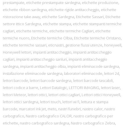
prestampate
,
etichette prestampate sardegna
,
etichette produzione
,
etichette ribbon sardegna
,
etichette rigide antitaccheggio
,
etichette
ristorazione take away
,
etichette Sardegna
,
Etichette Sassari
,
Etichette
settore ittico Sardegna
,
etichette stampa
,
etichette stampanti termiche
cagliari
,
etichette termiche
,
etichette termiche Cagliari
,
etichette
termiche nuoro
,
Etichette termiche Olbia
,
Etichette termiche Oristano
,
etichette termiche sassari
,
eticnastri
,
gestione flussi utenze
,
honeywell
,
Honeywell lettori
,
impianti antitaccheggio
,
impianti antitaccheggio
cagliari
,
impianti antitaccheggio sanluri
,
impianti antitaccheggio
sardegna
,
impianti antitacheggio olbia
,
impianti eliminacode sardegna
,
installazione eliminacode sardegna
,
laboratori eliminacode
,
lettori 2d
,
lettori barcode
,
lettori barcode sardegna
,
lettori barcode tascabili
,
lettori codice a barre
,
Lettori Datalogic
,
LETTORI IMAGING
,
lettori laser
,
lettori Meteor
,
lettori ottici
,
lettori ottici cagliari
,
Lettori ottici Honeywell
,
lettori ottici sardegna
,
lettori touch
,
lettori wi fi
,
lettura e stampa
barcode
,
marcatori ink jet
,
meto
,
nastri funebri
,
nastro calor
,
nastro
carbografico
,
Nastro carbografico CALOR
,
nastro carbografico per
etichette
,
nastro carbografico sardegna
,
Nastro carbografico Zebra
,