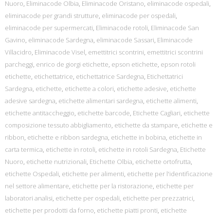
Nuoro
,
Eliminacode Olbia
,
Eliminacode Oristano
,
eliminacode ospedali
,
eliminacode per grandi strutture
,
eliminacode per ospedali
,
eliminacode per supermercati
,
Eliminacode rotoli
,
Eliminacode San
Gavino
,
eliminacode Sardegna
,
eliminacode Sassari
,
Eliminacode
Villacidro
,
Eliminacode Visel
,
emettitrici scontrini
,
emettitrici scontrini
parcheggi
,
enrico de giorgi etichette
,
epson etichette
,
epson rotoli
etichette
,
etichettatrice
,
etichettatrice Sardegna
,
Etichettatrici
Sardegna
,
etichette
,
etichette a colori
,
etichette adesive
,
etichette
adesive sardegna
,
etichette alimentari sardegna
,
etichette alimenti
,
etichette antitaccheggio
,
etichette barcode
,
Etichette Cagliari
,
etichette
composizione tessuto abbigliamento
,
etichette da stampare
,
etichette e
ribbon
,
etichette e ribbon sardegna
,
etichette in bobina
,
etichette in
carta termica
,
etichette in rotoli
,
etichette in rotoli Sardegna
,
Etichette
Nuoro
,
etichette nutrizionali
,
Etichette Olbia
,
etichette ortofrutta
,
etichette Ospedali
,
etichette per alimenti
,
etichette per l'identificazione
nel settore alimentare
,
etichette per la ristorazione
,
etichette per
laboratori analisi
,
etichette per ospedali
,
etichette per prezzatrici
,
etichette per prodotti da forno
,
etichette piatti pronti
,
etichette