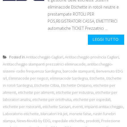
eliminacode Etichette in rotoli neutre e
prestampate ROTOLI PER
POS,REGISTRATORI CASSA, EMETTITRICI
automatiche TICKET Prezzatrici ...
LEGGI TUTTO
Posted in
Antitaccheggio Cagliari
,
Antitaccheggio provincia Cagliari
,
Antitaccheggio stampanti prezzatrici eliminacode
,
antitaccheggio-
sistemi- radio frequenza Sardegna
,
barcode stampanti
,
Benvenuto EDG
srl
,
Eliminacode per negozi
,
eliminacode Sardegna
,
Etichette
,
Etichette
in rotoli Sardegna
,
Etichette Olbia
,
Etichette Oristano
,
etichette per
alimenti
,
etichette per alimenti
,
etichette per industria
,
etichette per
laboratori analisi
,
etichette per ortofrutta
,
etichette per ospedali
,
etichette per ristoranti
,
etichette Sassari
,
eventi
,
impianti antitaccheggio
,
Laboratorio etichette
,
Marcatori Ink Jet
,
monete false
,
nastri funebri
stampa
,
News-Novità by EDG
,
ospedale etichette
,
prodotti
,
Protezione