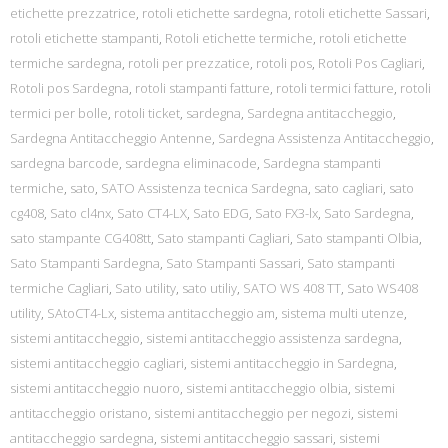
etichette prezzatrice
,
rotoli etichette sardegna
,
rotoli etichette Sassari
,
rotoli etichette stampanti
,
Rotoli etichette termiche
,
rotoli etichette
termiche sardegna
,
rotoli per prezzatice
,
rotoli pos
,
Rotoli Pos Cagliari
,
Rotoli pos Sardegna
,
rotoli stampanti fatture
,
rotoli termici fatture
,
rotoli
termici per bolle
,
rotoli ticket
,
sardegna
,
Sardegna antitaccheggio
,
Sardegna Antitaccheggio Antenne
,
Sardegna Assistenza Antitaccheggio
,
sardegna barcode
,
sardegna eliminacode
,
Sardegna stampanti
termiche
,
sato
,
SATO Assistenza tecnica Sardegna
,
sato cagliari
,
sato
cg408
,
Sato cl4nx
,
Sato CT4-LX
,
Sato EDG
,
Sato FX3-lx
,
Sato Sardegna
,
sato stampante CG408tt
,
Sato stampanti Cagliari
,
Sato stampanti Olbia
,
Sato Stampanti Sardegna
,
Sato Stampanti Sassari
,
Sato stampanti
termiche Cagliari
,
Sato utility
,
sato utiliy
,
SATO WS 408 TT
,
Sato WS408
utility
,
SAtoCT4-Lx
,
sistema antitaccheggio am
,
sistema multi utenze
,
sistemi antitaccheggio
,
sistemi antitaccheggio assistenza sardegna
,
sistemi antitaccheggio cagliari
,
sistemi antitaccheggio in Sardegna
,
sistemi antitaccheggio nuoro
,
sistemi antitaccheggio olbia
,
sistemi
antitaccheggio oristano
,
sistemi antitaccheggio per negozi
,
sistemi
antitaccheggio sardegna
,
sistemi antitaccheggio sassari
,
sistemi