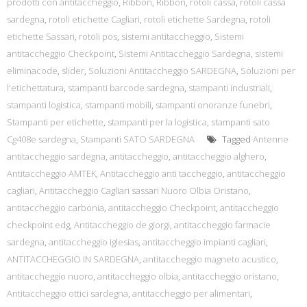
prodotti con antitaccheggio
,
Ribbon
,
Ribbon
,
rotoli cassa
,
rotoli cassa
sardegna
,
rotoli etichette Cagliari
,
rotoli etichette Sardegna
,
rotoli
etichette Sassari
,
rotoli pos
,
sistemi antitaccheggio
,
Sistemi
antitaccheggio Checkpoint
,
Sistemi Antitaccheggio Sardegna
,
sistemi
eliminacode
,
slider
,
Soluzioni Antitaccheggio SARDEGNA
,
Soluzioni per
l'etichettatura
,
stampanti barcode sardegna
,
stampanti industriali
,
stampanti logistica
,
stampanti mobili
,
stampanti onoranze funebri
,
Stampanti per etichette
,
stampanti per la logistica
,
stampanti sato
Cg408e sardegna
,
Stampanti SATO SARDEGNA
Tagged
Antenne
antitaccheggio sardegna
,
antitaccheggio
,
antitaccheggio alghero
,
Antitaccheggio AMTEK
,
Antitaccheggio anti taccheggio
,
antitaccheggio
cagliari
,
Antitaccheggio Cagliari sassari Nuoro Olbia Oristano
,
antitaccheggio carbonia
,
antitaccheggio Checkpoint
,
antitaccheggio
checkpoint edg
,
Antitaccheggio de giorgi
,
antitaccheggio farmacie
sardegna
,
antitaccheggio iglesias
,
antitaccheggio impianti cagliari
,
ANTITACCHEGGIO IN SARDEGNA
,
antitaccheggio magneto acustico
,
antitaccheggio nuoro
,
antitaccheggio olbia
,
antitaccheggio oristano
,
Antitaccheggio ottici sardegna
,
antitaccheggio per alimentari
,