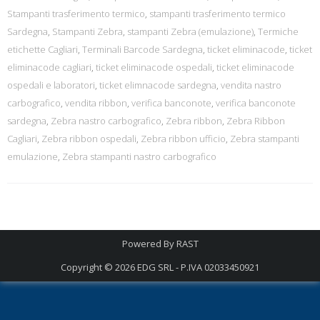
Stampanti trasferimento termico
,
stampanti trasferimento termico
Sardegna
,
Stampanti Zebra
,
stampanti Zebra (emulazione)
,
Termiche
etichette Cagliari
,
Terminali Barcode Sardegna
,
ticket eliminacode
,
ticket
eliminacode cagliari
,
ticket eliminacode ospedali
,
ticket eliminacode
ospedali e laboratori
,
ticket elimnacode sardegna
,
vendita nastro
carbografico
,
vendita ribbon
,
verifica banconote
,
verifica banconote
sardegna
,
Zebra nastro carbografico
,
Zebra ribbon
,
Zebra Ribbon
Cagliari
,
Zebra ribbon ospedali
,
Zebra ribbon ufficio
,
Zebra stampanti
emulazione
,
Zebra stampanti nastro carbografico
Powered By
RAST
Copyright © 2026
EDG SRL - P.IVA 02033450921