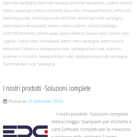
barcode sardegna
,
barcode stampa
,
barcode stampanti
,
codice a barre
lettori
,
Datalogic Lettori
,
etichette barcode
,
Honeywell lettori
,
lettori 2d
,
lettori barcode
,
lettori barcode METEOR
,
lettori barcode sardegna
,
lettori barcode tascabili
,
lettori codice a barre
,
Lettori Datalogic
,
LETTORI IMAGING
,
lettori laser
,
lettori Meteor
,
lettori ottici
,
lettori ottici
cagliari
,
Lettori ottici Honeywell
,
lettori ottici sardegna
,
lettori touch
,
lettori wi fi
,
lettura e stampa barcode
,
sardegna barcode
,
scanner
,
scanner a contatto
,
stampanti barcode
,
stampanti barcode sardegna
,
Terminali Barcode Sardegna
I nostri prodotti -Soluzioni complete
Posted on
25 Settembre 2016
I nostri prodotti -Soluzioni complete
Antitaccheggio Stampanti per etichette e
card Software completi per la creazione
e gestione delle etichette Sistemi