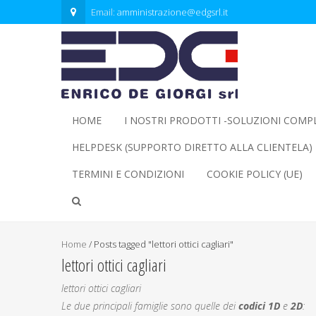
Email:
amministrazione@edgsrl.it
HOME
I NOSTRI PRODOTTI -SOLUZIONI COMP
HELPDESK (SUPPORTO DIRETTO ALLA CLIENTELA)
TERMINI E CONDIZIONI
COOKIE POLICY (UE)
Home
/
Posts tagged "lettori ottici cagliari"
lettori ottici cagliari
lettori ottici cagliari
Le due principali famiglie sono quelle dei
codici 1D
e
2D
: