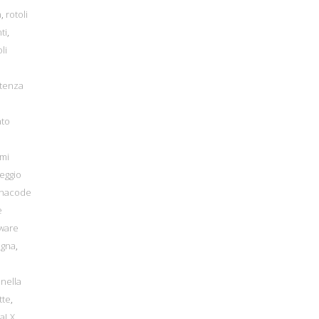
a
,
rotoli
ti
,
li
tenza
ato
emi
heggio
minacode
e
tware
egna
,
nella
tte
,
raLX