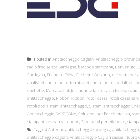
Posted in
Antitaccheggio Cagliari
,
Antitaccheggio provincia
radio frequenza Sardegna
,
barcode stampanti
,
Benvenuto ED
Sardegna
,
Etichette Olbia
,
Etichette Oristano
,
etichette per a
analisi
,
etichette per ortofrutta
,
etichette per ospedali
,
etiche
etichette
,
Marcatori Ink Jet
,
monete false
,
nastri funebri stam
antitaccheggio
,
Ribbon
,
Ribbon
,
rotoli cassa
,
rotoli cassa sar
rotoli pos
,
sistemi antitaccheggio
,
Sistemi antitaccheggio Che
Antitaccheggio SARDEGNA
,
Soluzioni per l'etichettatura
,
sta
stampanti onoranze funebri
,
Stampanti per etichette
,
stampan
Tagged
Antenne antitaccheggio sardegna
,
antitaccheggio
antitaccheggio cagliari
,
Antitaccheggio Cagliari sassari Nuoro 