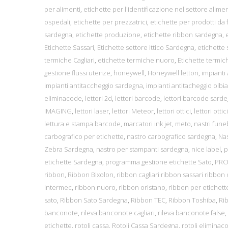
per alimenti
,
etichette per l'identificazione nel settore alime
ospedali
,
etichette per prezzatrici
,
etichette per prodotti da
sardegna
,
etichette produzione
,
etichette ribbon sardegna
,
Etichette Sassari
,
Etichette settore ittico Sardegna
,
etichette
termiche Cagliari
,
etichette termiche nuoro
,
Etichette termic
gestione flussi utenze
,
honeywell
,
Honeywell lettori
,
impianti
impianti antitaccheggio sardegna
,
impianti antitacheggio olbia
eliminacode
,
lettori 2d
,
lettori barcode
,
lettori barcode sard
IMAGING
,
lettori laser
,
lettori Meteor
,
lettori ottici
,
lettori ottic
lettura e stampa barcode
,
marcatori ink jet
,
meto
,
nastri fune
carbografico per etichette
,
nastro carbografico sardegna
,
Nas
Zebra Sardegna
,
nastro per stampanti sardegna
,
nice label
,
p
etichette Sardegna
,
programma gestione etichette Sato
,
PRO
ribbon
,
Ribbon Bixolon
,
ribbon cagliari ribbon sassari ribbon 
Intermec
,
ribbon nuoro
,
ribbon oristano
,
ribbon per etichett
sato
,
Ribbon Sato Sardegna
,
Ribbon TEC
,
Ribbon Toshiba
,
Ri
banconote
,
rileva banconote cagliari
,
rileva banconote false
,
etichette
,
rotoli cassa
,
Rotoli Cassa Sardegna
,
rotoli eliminac