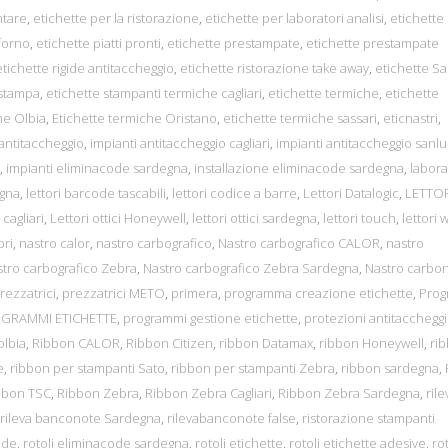
ntare
,
etichette per la ristorazione
,
etichette per laboratori analisi
,
etichette
 forno
,
etichette piatti pronti
,
etichette prestampate
,
etichette prestampate
etichette rigide antitaccheggio
,
etichette ristorazione take away
,
etichette S
 stampa
,
etichette stampanti termiche cagliari
,
etichette termiche
,
etichette
he Olbia
,
Etichette termiche Oristano
,
etichette termiche sassari
,
eticnastri
,
 antitaccheggio
,
impianti antitaccheggio cagliari
,
impianti antitaccheggio sanlu
,
impianti eliminacode sardegna
,
installazione eliminacode sardegna
,
labora
egna
,
lettori barcode tascabili
,
lettori codice a barre
,
Lettori Datalogic
,
LETTOR
i cagliari
,
Lettori ottici Honeywell
,
lettori ottici sardegna
,
lettori touch
,
lettori w
bri
,
nastro calor
,
nastro carbografico
,
Nastro carbografico CALOR
,
nastro
tro carbografico Zebra
,
Nastro carbografico Zebra Sardegna
,
Nastro carbon
rezzatrici
,
prezzatrici METO
,
primera
,
programma creazione etichette
,
Pro
GRAMMI ETICHETTE
,
programmi gestione etichette
,
protezioni antitacchegg
olbia
,
Ribbon CALOR
,
Ribbon Citizen
,
ribbon Datamax
,
ribbon Honeywell
,
ri
e
,
ribbon per stampanti Sato
,
ribbon per stampanti Zebra
,
ribbon sardegna
,
bbon TSC
,
Ribbon Zebra
,
Ribbon Zebra Cagliari
,
Ribbon Zebra Sardegna
,
rile
rileva banconote Sardegna
,
rilevabanconote false
,
ristorazione stampanti
ode
,
rotoli eliminacode sardegna
,
rotoli etichette
,
rotoli etichette adesive
,
rot