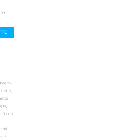
ato
UTTO
istemi-
ichette
,
hette
egna
,
tti con
temi
nti