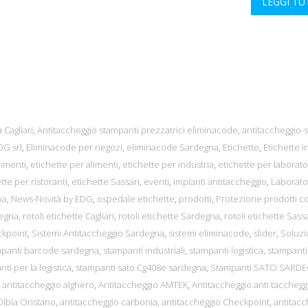
LEGGI T
 Cagliari
,
Antitaccheggio stampanti prezzatrici eliminacode
,
antitaccheggio-s
G srl
,
Eliminacode per negozi
,
eliminacode Sardegna
,
Etichette
,
Etichette in
limenti
,
etichette per alimenti
,
etichette per industria
,
etichette per laborato
tte per ristoranti
,
etichette Sassari
,
eventi
,
impianti antitaccheggio
,
Laborato
pa
,
News-Novità by EDG
,
ospedale etichette
,
prodotti
,
Protezione prodotti c
degna
,
rotoli etichette Cagliari
,
rotoli etichette Sardegna
,
rotoli etichette Sassa
ckpoint
,
Sistemi Antitaccheggio Sardegna
,
sistemi eliminacode
,
slider
,
Soluzi
mpanti barcode sardegna
,
stampanti industriali
,
stampanti logistica
,
stampanti
ti per la logistica
,
stampanti sato Cg408e sardegna
,
Stampanti SATO SARD
,
antitaccheggio alghero
,
Antitaccheggio AMTEK
,
Antitaccheggio anti tacchegg
Olbia Oristano
,
antitaccheggio carbonia
,
antitaccheggio Checkpoint
,
antitacc