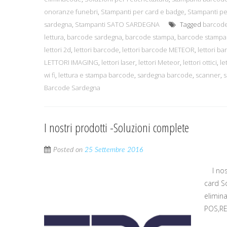
onoranze funebri
,
Stampanti per card e badge
,
Stampanti pe
sardegna
,
Stampanti SATO SARDEGNA
Tagged
barcod
lettura
,
barcode sardegna
,
barcode stampa
,
barcode stampa
lettori 2d
,
lettori barcode
,
lettori barcode METEOR
,
lettori b
LETTORI IMAGING
,
lettori laser
,
lettori Meteor
,
lettori ottici
,
le
wi fi
,
lettura e stampa barcode
,
sardegna barcode
,
scanner
,
s
Barcode Sardegna
I nostri prodotti -Soluzioni complete
Posted on
25 Settembre 2016
I nost
card S
elimin
POS,RE