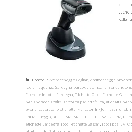
ottici 
tecnol
sulla p
Posted in
Antitaccheggio Cagliari
,
Antitaccheggio provincia
radio frequenza Sardegna
,
barcode stampanti
,
Benvenuto ED
Etichette in rotoli Sardegna
,
Etichette Olbia
,
Etichette Orista
per laboratori analisi
,
etichette per ortofrutta
,
etichette per 
eventi
,
Laboratorio etichette
,
Marcatori Ink Jet
,
nastri funebri
antitaccheggio
,
RFID STAMPANTI ETICHETTE SARDEGNA
,
Ribb
etichette Sardegna
,
rotoli etichette Sassari
,
rotoli pos
,
SATO 
eliminacode
,
Soluzioni per l'etichettatura
,
stampanti barcod