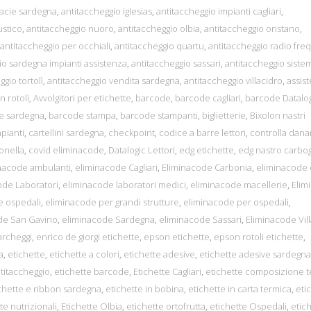
macie sardegna
,
antitaccheggio iglesias
,
antitaccheggio impianti cagliari
,
ustico
,
antitaccheggio nuoro
,
antitaccheggio olbia
,
antitaccheggio oristano
,
antitaccheggio per occhiali
,
antitaccheggio quartu
,
antitaccheggio radio fr
io sardegna impianti assistenza
,
antitaccheggio sassari
,
antitaccheggio siste
gio tortolì
,
antitaccheggio vendita sardegna
,
antitaccheggio villacidro
,
assis
n rotoli
,
Avvolgitori per etichette
,
barcode
,
barcode cagliari
,
barcode Datalo
e sardegna
,
barcode stampa
,
barcode stampanti
,
biglietterie
,
Bixolon nastri
mpianti
,
cartellini sardegna
,
checkpoint
,
codice a barre lettori
,
controlla dana
onella
,
covid eliminacode
,
Datalogic Lettori
,
edg etichette
,
edg nastro carbog
nacode ambulanti
,
eliminacode Cagliari
,
Eliminacode Carbonia
,
eliminacode 
ode Laboratori
,
eliminacode laboratori medici
,
eliminacode macellerie
,
Elim
e ospedali
,
eliminacode per grandi strutture
,
eliminacode per ospedali
,
de San Gavino
,
eliminacode Sardegna
,
eliminacode Sassari
,
Eliminacode Vil
parcheggi
,
enrico de giorgi etichette
,
epson etichette
,
epson rotoli etichette
,
a
,
etichette
,
etichette a colori
,
etichette adesive
,
etichette adesive sardegna
ntitaccheggio
,
etichette barcode
,
Etichette Cagliari
,
etichette composizione t
chette e ribbon sardegna
,
etichette in bobina
,
etichette in carta termica
,
eti
te nutrizionali
,
Etichette Olbia
,
etichette ortofrutta
,
etichette Ospedali
,
etic