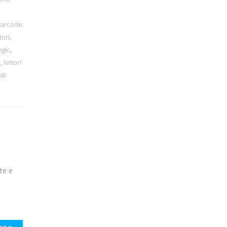
barcode
tori
,
ogic
,
h
,
lettori
li
te e