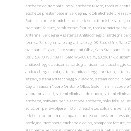
etichette da stampare
,
rotoli etichette Nuoro
,
rotoli etichett
etichette prestampate in Sardegna
,
rotoli etichette prezzatr
Rotoli etichette termiche
,
rotoli etichette termiche sardegna
stampanti fatture
,
rotoli termici fatture
,
rotoli termici per boll
Antenne
,
Sardegna Assistenza Antitaccheggio
,
sardegna bar
tecnica Sardegna
,
sato cagliari
,
sato cg408
,
Sato cl4nx
,
Sato C
stampanti Cagliari
,
Sato stampanti Olbia
,
Sato Stampanti Sar
utiliy
,
SATO WS 408 TT
,
Sato WS408 utility
,
SAtoCT4-Lx
,
sistem
antitaccheggio assistenza sardegna
,
sistemi antitaccheggio cag
antitaccheggio olbia
,
sistemi antitaccheggio oristano
,
sistemi 
sassari
,
sistemi antitaccheggio villacidro
,
sistemi controllo ba
Cagliari Sassari Nuoro Oristano Olbia
,
Sistemi Eliminacode e G
laboratori analisi
,
sistemi eliminacode nuoro
,
sistemi elimina
etichette
,
software per la gestione etichette
,
soldi falsi
,
soluz
soluzioni per avvolgere i rotoli di etichette
,
soluzioni per la s
etichette autonoma
,
stampa etichette composizione tessuto
sardegna
,
stampante etichette a colori
,
stampante fatture
,
st
stampante per fioristi
,
stampante per nastri funebri
,
stampant