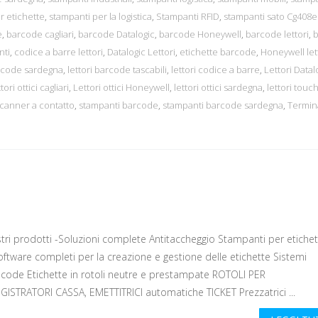
r etichette
,
stampanti per la logistica
,
Stampanti RFID
,
stampanti sato Cg408e
e
,
barcode cagliari
,
barcode Datalogic
,
barcode Honeywell
,
barcode lettori
,
nti
,
codice a barre lettori
,
Datalogic Lettori
,
etichette barcode
,
Honeywell let
arcode sardegna
,
lettori barcode tascabili
,
lettori codice a barre
,
Lettori Datal
ttori ottici cagliari
,
Lettori ottici Honeywell
,
lettori ottici sardegna
,
lettori touc
canner a contatto
,
stampanti barcode
,
stampanti barcode sardegna
,
Termina
ri prodotti -Soluzioni complete Antitaccheggio Stampanti per etichet
oftware completi per la creazione e gestione delle etichette Sistemi
acode Etichette in rotoli neutre e prestampate ROTOLI PER
GISTRATORI CASSA, EMETTITRICI automatiche TICKET Prezzatrici ...