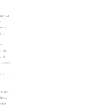
equenza
,
mi
tenza
gic
,
ro
,
rafico
,
enti
inacode
lacidro
,
,
essuto
chette
hette