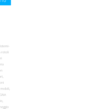
UTTO
istemi-
 rotoli
ri
rio
on
ri
,
oni
 mobili
,
EGNA
io
,
heggio