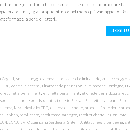
per barcode ,è il lettore che consente alle aziende di abbracciare la
ogia di areaimaging al proprio ritmo e nel modo più vantaggioso. Bas
iattaformadella serie di lettori...
LEGGI T
 Cagliari
,
Antitaccheggio stampanti prezzatrici eliminacode
,
antitaccheggio-s
G srl
,
controllo accessi
,
Eliminacode per negozi
,
eliminacode Sardegna
,
Et
no
,
etichette per alimenti
,
etichette per alimenti
,
etichette per industria
,
etic
ospedali
,
etichette per ristoranti
,
etichette Sassari
,
Etichette stampanti Sard
 stampa
,
News-Novità by EDG
,
ospedale etichette
,
prodotti
,
Protezione prodo
on
,
Ribbon
,
rotoli cassa
,
rotoli cassa sardegna
,
rotoli etichette Cagliari
,
rotoli
SARDEGNA
,
SATO stampanti Sardegna
,
Sistemi Antitaccheggio Sardegna
,
sis
e sardegna
,
stampanti industriali
,
stampanti logistica
,
stampanti mobili
,
stampa