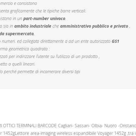
mmercio e consistono
senta graficamente che le tipiche barre verticali.
sistono in un
part-number univoco
.
o sia in
ambito industriale
che
amministrativo pubblico
e privato
,
 da supermercato
,
numeri. ed collegato direttamente a ad un ente autorizzato
GS1
forma geometrica quadrata :
i per indirizzare l’utente su l’utilizzo di un prodotto ,
tto a quelli lineari.
perché permette di incamerare diversi tipi
I OTTICI TERMINALI BARCODE Cagliari- Sassari- Olbia- Nuoro -Oristan
r 1452gLettore area-imaging wireless espandibile Voyager 1452g ,tra i 