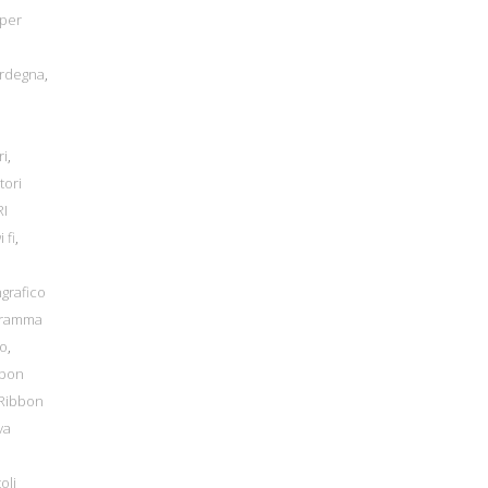
 per
ardegna
,
ri
,
tori
I
i fi
,
grafico
gramma
io
,
bbon
Ribbon
va
oli