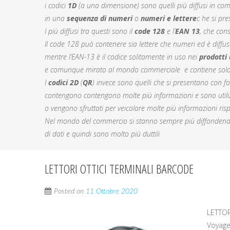
i codici
1D
(a una dimensione) sono quelli più diffusi in co
in una
sequenza di numeri
o
numeri e lettere
c he si pre
I più diffusi tra questi sono il
code 128
e l’
EAN 13
, che con
Il code 128 può contenere sia lettere che numeri ed è diffus
mentre l’EAN-13 è il codice solitamente in uso nei
prodotti
e comunque mirato al mondo commerciale e contiene solo 
I
codici 2D
(
QR
) invece sono quelli che si presentano con 
contengono contengono molte più informazioni e sono utilizzat
o vengono sfruttati per veicolare molte più informazioni rispe
Nel mondo del commercio si stanno sempre più diffondendo 
di dati e quindi sono molto più duttili
LETTORI OTTICI TERMINALI BARCODE
Posted on
11 Ottobre 2020
LETTOR
Voyage