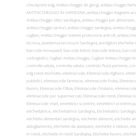
checkpoint edg
,
Antitaccheggio de giorgi
,
antitaccheggio far
ANTITACCHEGGIO IN SARDEGNA
,
antitaccheggio magneto ac
Antitaccheggio ottici sardegna
,
antitaccheggio per alimentari
,
antitaccheggio sanluri
,
antitaccheggio sardegna
,
antitacchegg
cagliari
,
Antitaccheggio Sistemi protezione articoli
,
antitaccheg
tecnica
,
assistenza tecnica in Sardegna
,
avvolgitori etichette i
barcode Honeywell
,
barcode lettori
,
barcode lettura
,
barcod
carbografici
,
Cagliari Antitaccheggio
,
Cagliari Antitaccheggio I
controlla valuta
,
controlla valute
,
controlo flussi persone
,
cor
edg rotoli etichette
,
eliminacode
,
Eliminacode Alghero
,
elimi
pubbilici
,
eliminacode farmacie
,
eliminacode frutta
,
Eliminac
Nuoro
,
Eliminacode Olbia
,
Eliminacode Oristano
,
eliminacod
eliminacode per supermercati
,
Eliminacode rotoli
,
Eliminaco
Eliminacode Visel
,
emettitrici scontrini
,
emettitrici scontrini 
etichettatrice
,
etichettatrice Sardegna
,
Etichettatrici Sardegn
etichette alimentari sardegna
,
etichette alimenti
,
etichette a
abbigliamento
,
etichette da stampare
,
etichette e ribbon
,
eti
in rotoli
,
etichette in rotoli Sardegna
,
Etichette Nuoro
,
etichet