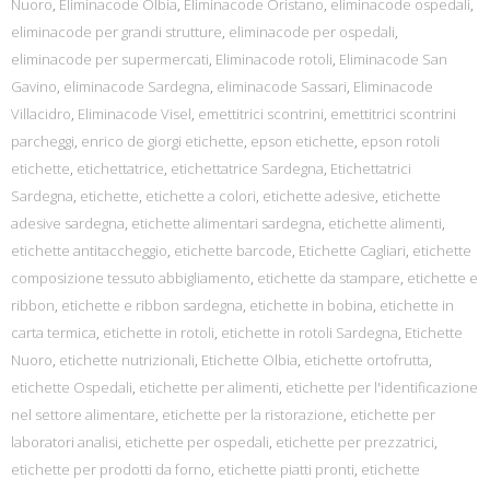
Nuoro
,
Eliminacode Olbia
,
Eliminacode Oristano
,
eliminacode ospedali
,
eliminacode per grandi strutture
,
eliminacode per ospedali
,
eliminacode per supermercati
,
Eliminacode rotoli
,
Eliminacode San
Gavino
,
eliminacode Sardegna
,
eliminacode Sassari
,
Eliminacode
Villacidro
,
Eliminacode Visel
,
emettitrici scontrini
,
emettitrici scontrini
parcheggi
,
enrico de giorgi etichette
,
epson etichette
,
epson rotoli
etichette
,
etichettatrice
,
etichettatrice Sardegna
,
Etichettatrici
Sardegna
,
etichette
,
etichette a colori
,
etichette adesive
,
etichette
adesive sardegna
,
etichette alimentari sardegna
,
etichette alimenti
,
etichette antitaccheggio
,
etichette barcode
,
Etichette Cagliari
,
etichette
composizione tessuto abbigliamento
,
etichette da stampare
,
etichette e
ribbon
,
etichette e ribbon sardegna
,
etichette in bobina
,
etichette in
carta termica
,
etichette in rotoli
,
etichette in rotoli Sardegna
,
Etichette
Nuoro
,
etichette nutrizionali
,
Etichette Olbia
,
etichette ortofrutta
,
etichette Ospedali
,
etichette per alimenti
,
etichette per l'identificazione
nel settore alimentare
,
etichette per la ristorazione
,
etichette per
laboratori analisi
,
etichette per ospedali
,
etichette per prezzatrici
,
etichette per prodotti da forno
,
etichette piatti pronti
,
etichette