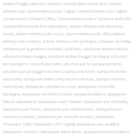
antitaccheggio villacidro
,
sistemi controllo banconote false
,
sistemi
eliminacode
,
sistemi eliminacode cagliari
,
Sistemi Eliminacode Cagliari
Sassari Nuoro Oristano Olbia
,
Sistemi Eliminacode e Gestione delle File
,
Sistemi Eliminacode Enti ospedalieri
,
sistemi eliminacode laboratori
analisi
,
sistemi eliminacode nuoro
,
sistemi eliminacode olbia
,
sistemi
eliminacode oristano
,
sistemi eliminacode Sardegna
,
software etichette
,
software per la gestione etichette
,
soldi falsi
,
soluzione stampa fatture
,
soluzioni antitaccheggio
,
soluzioni antitaccheggio Sardegna
,
soluzioni
per avvolgere i rotoli di etichette
,
soluzioni per la stampa etichette
,
soluzioni per proteggere le merci
,
stampa etichette
,
stampa etichette
autonoma
,
stampa etichette composizione tessuto
,
stampa etichette
nutrizionali
,
stampante cartellini accesso
,
stampante coronella
sardegna
,
stampante etichette a colori
,
stampante fatture
,
stampante
fatture standalone
,
stampante nastri funebri
,
stampante per etichette
,
stampante per fioristi
,
stampante per nastri funebri
,
stampante per
onoranze funebri
,
stampante per ricordini funebri
,
stampante
PrimeraLX 1000
,
Stampante SATO Cg408
,
stampante sato ws408 tt
,
stampante scontrini
,
stampante stand alone
,
stampante termica fatture
,