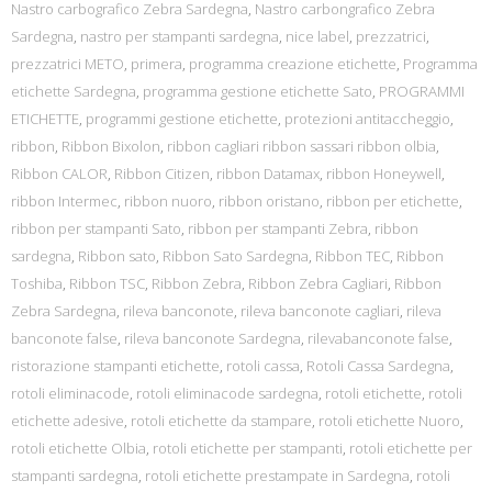
Nastro carbografico Zebra Sardegna
,
Nastro carbongrafico Zebra
Sardegna
,
nastro per stampanti sardegna
,
nice label
,
prezzatrici
,
prezzatrici METO
,
primera
,
programma creazione etichette
,
Programma
etichette Sardegna
,
programma gestione etichette Sato
,
PROGRAMMI
ETICHETTE
,
programmi gestione etichette
,
protezioni antitaccheggio
,
ribbon
,
Ribbon Bixolon
,
ribbon cagliari ribbon sassari ribbon olbia
,
Ribbon CALOR
,
Ribbon Citizen
,
ribbon Datamax
,
ribbon Honeywell
,
ribbon Intermec
,
ribbon nuoro
,
ribbon oristano
,
ribbon per etichette
,
ribbon per stampanti Sato
,
ribbon per stampanti Zebra
,
ribbon
sardegna
,
Ribbon sato
,
Ribbon Sato Sardegna
,
Ribbon TEC
,
Ribbon
Toshiba
,
Ribbon TSC
,
Ribbon Zebra
,
Ribbon Zebra Cagliari
,
Ribbon
Zebra Sardegna
,
rileva banconote
,
rileva banconote cagliari
,
rileva
banconote false
,
rileva banconote Sardegna
,
rilevabanconote false
,
ristorazione stampanti etichette
,
rotoli cassa
,
Rotoli Cassa Sardegna
,
rotoli eliminacode
,
rotoli eliminacode sardegna
,
rotoli etichette
,
rotoli
etichette adesive
,
rotoli etichette da stampare
,
rotoli etichette Nuoro
,
rotoli etichette Olbia
,
rotoli etichette per stampanti
,
rotoli etichette per
stampanti sardegna
,
rotoli etichette prestampate in Sardegna
,
rotoli