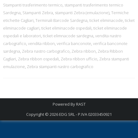
Stampanti trasferimento termico
,
stampanti trasferimento termico
Sardegna
,
Stampanti Zebra
,
stampanti Zebra (emulazione)
,
Termiche
etichette Cagliari
,
Terminali Barcode Sardegna
,
ticket eliminacode
,
ticket
eliminacode cagliari
,
ticket eliminacode ospedali
,
ticket eliminacode
ospedali e laboratori
,
ticket elimnacode sardegna
,
vendita nastro
carbografico
,
vendita ribbon
,
verifica banconote
,
verifica banconote
sardegna
,
Zebra nastro carbografico
,
Zebra ribbon
,
Zebra Ribbon
Cagliari
,
Zebra ribbon ospedali
,
Zebra ribbon ufficio
,
Zebra stampanti
emulazione
,
Zebra stampanti nastro carbografico
Powered By
RAST
Copyright © 2026
EDG SRL - P.IVA 02033450921