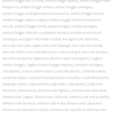
antitaccheggio per occhiali
,
antitaccheggio quartu
,
antitaccheggio radio
frequenza
,
antitaccheggio sanluri
,
antitaccheggio sardegna
,
antitaccheggio sardegna impianti assistenza
,
antitaccheggio sassari
,
antitaccheggio sistemi cagliari
,
Antitaccheggio Sistemi protezione
articoli
,
antitaccheggio tortolì
,
antitaccheggio vendita sardegna
,
antitaccheggio villacidro
,
assistenza tecnica
,
assistenza tecnica in
Sardegna
,
avvolgitori etichette in rotoli
,
Avvolgitori per etichette
,
barcode
,
barcode cagliari
,
barcode Datalogic
,
barcode Honeywell
,
barcode lettori
,
barcode lettura
,
barcode sardegna
,
barcode stampa
,
barcode stampanti
,
biglietterie
,
Bixolon nastri carbografici
,
Cagliari
Antitaccheggio
,
Cagliari Antitaccheggio Impianti
,
cartellini sardegna
,
checkpoint
,
codice a barre lettori
,
controlla danaro
,
controlla valuta
,
controlla valute
,
controlo flussi persone
,
coronella
,
covid eliminacode
,
Datalogic Lettori
,
edg etichette
,
edg nastro carbografico
,
edg rotoli
etichette
,
eliminacode
,
Eliminacode Alghero
,
eliminacode ambulanti
,
eliminacode Cagliari
,
Eliminacode Carbonia
,
eliminacode enti pubbilici
,
eliminacode farmacie
,
eliminacode frutta
,
Eliminacode Laboratori
,
eliminacode laboratori medici
,
eliminacode macellerie
,
Eliminacode