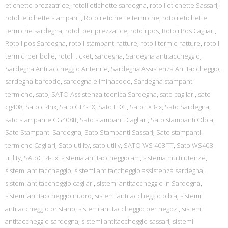
etichette prezzatrice
,
rotoli etichette sardegna
,
rotoli etichette Sassari
,
rotoli etichette stampanti
,
Rotoli etichette termiche
,
rotoli etichette
termiche sardegna
,
rotoli per prezzatice
,
rotoli pos
,
Rotoli Pos Cagliari
,
Rotoli pos Sardegna
,
rotoli stampanti fatture
,
rotoli termici fatture
,
rotoli
termici per bolle
,
rotoli ticket
,
sardegna
,
Sardegna antitaccheggio
,
Sardegna Antitaccheggio Antenne
,
Sardegna Assistenza Antitaccheggio
,
sardegna barcode
,
sardegna eliminacode
,
Sardegna stampanti
termiche
,
sato
,
SATO Assistenza tecnica Sardegna
,
sato cagliari
,
sato
cg408
,
Sato cl4nx
,
Sato CT4-LX
,
Sato EDG
,
Sato FX3-lx
,
Sato Sardegna
,
sato stampante CG408tt
,
Sato stampanti Cagliari
,
Sato stampanti Olbia
,
Sato Stampanti Sardegna
,
Sato Stampanti Sassari
,
Sato stampanti
termiche Cagliari
,
Sato utility
,
sato utiliy
,
SATO WS 408 TT
,
Sato WS408
utility
,
SAtoCT4-Lx
,
sistema antitaccheggio am
,
sistema multi utenze
,
sistemi antitaccheggio
,
sistemi antitaccheggio assistenza sardegna
,
sistemi antitaccheggio cagliari
,
sistemi antitaccheggio in Sardegna
,
sistemi antitaccheggio nuoro
,
sistemi antitaccheggio olbia
,
sistemi
antitaccheggio oristano
,
sistemi antitaccheggio per negozi
,
sistemi
antitaccheggio sardegna
,
sistemi antitaccheggio sassari
,
sistemi