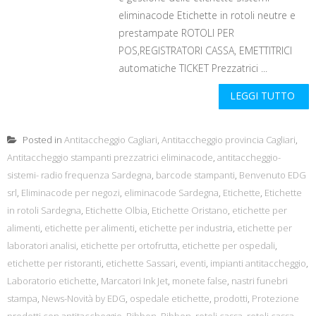
eliminacode Etichette in rotoli neutre e
prestampate ROTOLI PER
POS,REGISTRATORI CASSA, EMETTITRICI
automatiche TICKET Prezzatrici ...
LEGGI TUTTO
Posted in
Antitaccheggio Cagliari
,
Antitaccheggio provincia Cagliari
,
Antitaccheggio stampanti prezzatrici eliminacode
,
antitaccheggio-
sistemi- radio frequenza Sardegna
,
barcode stampanti
,
Benvenuto EDG
srl
,
Eliminacode per negozi
,
eliminacode Sardegna
,
Etichette
,
Etichette
in rotoli Sardegna
,
Etichette Olbia
,
Etichette Oristano
,
etichette per
alimenti
,
etichette per alimenti
,
etichette per industria
,
etichette per
laboratori analisi
,
etichette per ortofrutta
,
etichette per ospedali
,
etichette per ristoranti
,
etichette Sassari
,
eventi
,
impianti antitaccheggio
,
Laboratorio etichette
,
Marcatori Ink Jet
,
monete false
,
nastri funebri
stampa
,
News-Novità by EDG
,
ospedale etichette
,
prodotti
,
Protezione