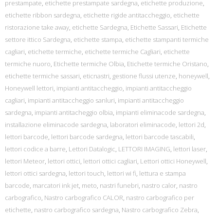
prestampate
,
etichette prestampate sardegna
,
etichette produzione
,
etichette ribbon sardegna
,
etichette rigide antitaccheggio
,
etichette
ristorazione take away
,
etichette Sardegna
,
Etichette Sassari
,
Etichette
settore ittico Sardegna
,
etichette stampa
,
etichette stampanti termiche
cagliari
,
etichette termiche
,
etichette termiche Cagliari
,
etichette
termiche nuoro
,
Etichette termiche Olbia
,
Etichette termiche Oristano
,
etichette termiche sassari
,
eticnastri
,
gestione flussi utenze
,
honeywell
,
Honeywell lettori
,
impianti antitaccheggio
,
impianti antitaccheggio
cagliari
,
impianti antitaccheggio sanluri
,
impianti antitaccheggio
sardegna
,
impianti antitacheggio olbia
,
impianti eliminacode sardegna
,
installazione eliminacode sardegna
,
laboratori eliminacode
,
lettori 2d
,
lettori barcode
,
lettori barcode sardegna
,
lettori barcode tascabili
,
lettori codice a barre
,
Lettori Datalogic
,
LETTORI IMAGING
,
lettori laser
,
lettori Meteor
,
lettori ottici
,
lettori ottici cagliari
,
Lettori ottici Honeywell
,
lettori ottici sardegna
,
lettori touch
,
lettori wi fi
,
lettura e stampa
barcode
,
marcatori ink jet
,
meto
,
nastri funebri
,
nastro calor
,
nastro
carbografico
,
Nastro carbografico CALOR
,
nastro carbografico per
etichette
,
nastro carbografico sardegna
,
Nastro carbografico Zebra
,