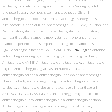
prodotti con antitaccheggio
,
Ribbon
,
Ribbon
,
rotoli cassa
,
rotoli cassa
sardegna
,
rotoli etichette Cagliari
,
rotoli etichette Sardegna
,
rotoli
etichette Sassari
,
rotoli pos
,
sistemi antitaccheggio
,
Sistemi
antitaccheggio Checkpoint
,
Sistemi Antitaccheggio Sardegna
,
sistemi
eliminacode
,
slider
,
Soluzioni Antitaccheggio SARDEGNA
,
Soluzioni per
l'etichettatura
,
stampanti barcode sardegna
,
stampanti industriali
,
stampanti logistica
,
stampanti mobili
,
stampanti onoranze funebri
,
Stampanti per etichette
,
stampanti per la logistica
,
stampanti sato
Cg408e sardegna
,
Stampanti SATO SARDEGNA
Tagged
Antenne
antitaccheggio sardegna
,
antitaccheggio
,
antitaccheggio alghero
,
Antitaccheggio AMTEK
,
Antitaccheggio anti taccheggio
,
antitaccheggio
cagliari
,
Antitaccheggio Cagliari sassari Nuoro Olbia Oristano
,
antitaccheggio carbonia
,
antitaccheggio Checkpoint
,
antitaccheggio
checkpoint edg
,
Antitaccheggio de giorgi
,
antitaccheggio farmacie
sardegna
,
antitaccheggio iglesias
,
antitaccheggio impianti cagliari
,
ANTITACCHEGGIO IN SARDEGNA
,
antitaccheggio magneto acustico
,
antitaccheggio nuoro
,
antitaccheggio olbia
,
antitaccheggio oristano
,
Antitaccheggio ottici sardegna
,
antitaccheggio per alimentari
,