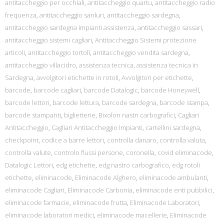
antitaccheggio per occhiali
,
antitaccheggio quartu
,
antitaccheggio radio
frequenza
,
antitaccheggio sanluri
,
antitaccheggio sardegna
,
antitaccheggio sardegna impianti assistenza
,
antitaccheggio sassari
,
antitaccheggio sistemi cagliari
,
Antitaccheggio Sistemi protezione
articoli
,
antitaccheggio tortolì
,
antitaccheggio vendita sardegna
,
antitaccheggio villacidro
,
assistenza tecnica
,
assistenza tecnica in
Sardegna
,
avvolgitori etichette in rotoli
,
Avvolgitori per etichette
,
barcode
,
barcode cagliari
,
barcode Datalogic
,
barcode Honeywell
,
barcode lettori
,
barcode lettura
,
barcode sardegna
,
barcode stampa
,
barcode stampanti
,
biglietterie
,
Bixolon nastri carbografici
,
Cagliari
Antitaccheggio
,
Cagliari Antitaccheggio Impianti
,
cartellini sardegna
,
checkpoint
,
codice a barre lettori
,
controlla danaro
,
controlla valuta
,
controlla valute
,
controlo flussi persone
,
coronella
,
covid eliminacode
,
Datalogic Lettori
,
edg etichette
,
edg nastro carbografico
,
edg rotoli
etichette
,
eliminacode
,
Eliminacode Alghero
,
eliminacode ambulanti
,
eliminacode Cagliari
,
Eliminacode Carbonia
,
eliminacode enti pubbilici
,
eliminacode farmacie
,
eliminacode frutta
,
Eliminacode Laboratori
,
eliminacode laboratori medici
,
eliminacode macellerie
,
Eliminacode