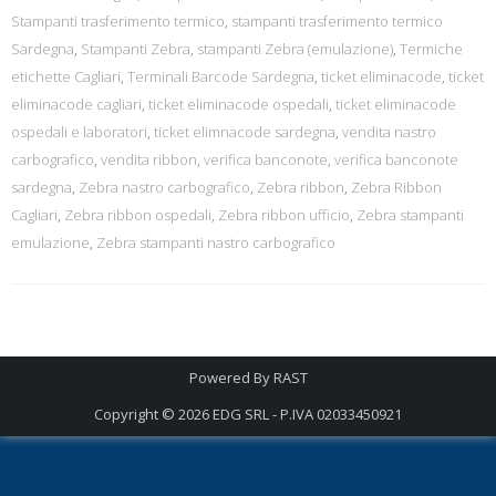
Stampanti trasferimento termico
,
stampanti trasferimento termico
Sardegna
,
Stampanti Zebra
,
stampanti Zebra (emulazione)
,
Termiche
etichette Cagliari
,
Terminali Barcode Sardegna
,
ticket eliminacode
,
ticket
eliminacode cagliari
,
ticket eliminacode ospedali
,
ticket eliminacode
ospedali e laboratori
,
ticket elimnacode sardegna
,
vendita nastro
carbografico
,
vendita ribbon
,
verifica banconote
,
verifica banconote
sardegna
,
Zebra nastro carbografico
,
Zebra ribbon
,
Zebra Ribbon
Cagliari
,
Zebra ribbon ospedali
,
Zebra ribbon ufficio
,
Zebra stampanti
emulazione
,
Zebra stampanti nastro carbografico
Powered By
RAST
Copyright © 2026
EDG SRL - P.IVA 02033450921