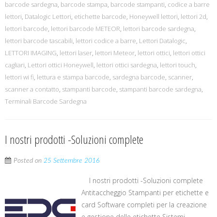
barcode sardegna
,
barcode stampa
,
barcode stampanti
,
codice a barre
lettori
,
Datalogic Lettori
,
etichette barcode
,
Honeywell lettori
,
lettori 2d
,
lettori barcode
,
lettori barcode METEOR
,
lettori barcode sardegna
,
lettori barcode tascabili
,
lettori codice a barre
,
Lettori Datalogic
,
LETTORI IMAGING
,
lettori laser
,
lettori Meteor
,
lettori ottici
,
lettori ottici
cagliari
,
Lettori ottici Honeywell
,
lettori ottici sardegna
,
lettori touch
,
lettori wi fi
,
lettura e stampa barcode
,
sardegna barcode
,
scanner
,
scanner a contatto
,
stampanti barcode
,
stampanti barcode sardegna
,
Terminali Barcode Sardegna
I nostri prodotti -Soluzioni complete
Posted on
25 Settembre 2016
I nostri prodotti -Soluzioni complete
Antitaccheggio Stampanti per etichette e
card Software completi per la creazione
e gestione delle etichette Sistemi