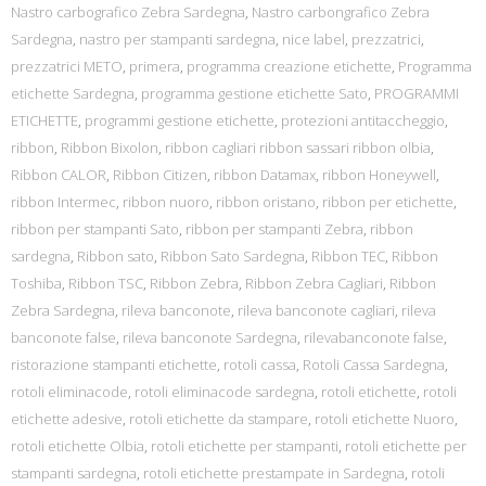
Nastro carbografico Zebra Sardegna
,
Nastro carbongrafico Zebra
Sardegna
,
nastro per stampanti sardegna
,
nice label
,
prezzatrici
,
prezzatrici METO
,
primera
,
programma creazione etichette
,
Programma
etichette Sardegna
,
programma gestione etichette Sato
,
PROGRAMMI
ETICHETTE
,
programmi gestione etichette
,
protezioni antitaccheggio
,
ribbon
,
Ribbon Bixolon
,
ribbon cagliari ribbon sassari ribbon olbia
,
Ribbon CALOR
,
Ribbon Citizen
,
ribbon Datamax
,
ribbon Honeywell
,
ribbon Intermec
,
ribbon nuoro
,
ribbon oristano
,
ribbon per etichette
,
ribbon per stampanti Sato
,
ribbon per stampanti Zebra
,
ribbon
sardegna
,
Ribbon sato
,
Ribbon Sato Sardegna
,
Ribbon TEC
,
Ribbon
Toshiba
,
Ribbon TSC
,
Ribbon Zebra
,
Ribbon Zebra Cagliari
,
Ribbon
Zebra Sardegna
,
rileva banconote
,
rileva banconote cagliari
,
rileva
banconote false
,
rileva banconote Sardegna
,
rilevabanconote false
,
ristorazione stampanti etichette
,
rotoli cassa
,
Rotoli Cassa Sardegna
,
rotoli eliminacode
,
rotoli eliminacode sardegna
,
rotoli etichette
,
rotoli
etichette adesive
,
rotoli etichette da stampare
,
rotoli etichette Nuoro
,
rotoli etichette Olbia
,
rotoli etichette per stampanti
,
rotoli etichette per
stampanti sardegna
,
rotoli etichette prestampate in Sardegna
,
rotoli