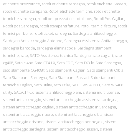
etichette prezzatrice
,
rotoli etichette sardegna
,
rotoli etichette Sassari
,
rotoli etichette stampanti
,
Rotoli etichette termiche
,
rotoli etichette
termiche sardegna
,
rotoli per prezzatice
,
rotoli pos
,
Rotoli Pos Cagliari
,
Rotoli pos Sardegna
,
rotoli stampanti fatture
,
rotoli termici fatture
,
rotoli
termici per bolle
,
rotoli ticket
,
sardegna
,
Sardegna antitaccheggio
,
Sardegna Antitaccheggio Antenne
,
Sardegna Assistenza Antitaccheggio
,
sardegna barcode
,
sardegna eliminacode
,
Sardegna stampanti
termiche
,
sato
,
SATO Assistenza tecnica Sardegna
,
sato cagliari
,
sato
cg408
,
Sato cl4nx
,
Sato CT4-LX
,
Sato EDG
,
Sato FX3-lx
,
Sato Sardegna
,
sato stampante CG408tt
,
Sato stampanti Cagliari
,
Sato stampanti Olbia
,
Sato Stampanti Sardegna
,
Sato Stampanti Sassari
,
Sato stampanti
termiche Cagliari
,
Sato utility
,
sato utiliy
,
SATO WS 408 TT
,
Sato WS408
utility
,
SAtoCT4-Lx
,
sistema antitaccheggio am
,
sistema multi utenze
,
sistemi antitaccheggio
,
sistemi antitaccheggio assistenza sardegna
,
sistemi antitaccheggio cagliari
,
sistemi antitaccheggio in Sardegna
,
sistemi antitaccheggio nuoro
,
sistemi antitaccheggio olbia
,
sistemi
antitaccheggio oristano
,
sistemi antitaccheggio per negozi
,
sistemi
antitaccheggio sardegna
,
sistemi antitaccheggio sassari
,
sistemi