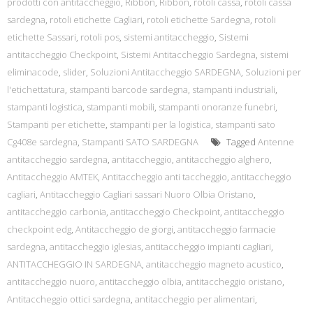
prodotti con antitaccheggio
,
Ribbon
,
Ribbon
,
rotoli cassa
,
rotoli cassa
sardegna
,
rotoli etichette Cagliari
,
rotoli etichette Sardegna
,
rotoli
etichette Sassari
,
rotoli pos
,
sistemi antitaccheggio
,
Sistemi
antitaccheggio Checkpoint
,
Sistemi Antitaccheggio Sardegna
,
sistemi
eliminacode
,
slider
,
Soluzioni Antitaccheggio SARDEGNA
,
Soluzioni per
l'etichettatura
,
stampanti barcode sardegna
,
stampanti industriali
,
stampanti logistica
,
stampanti mobili
,
stampanti onoranze funebri
,
Stampanti per etichette
,
stampanti per la logistica
,
stampanti sato
Cg408e sardegna
,
Stampanti SATO SARDEGNA
Tagged
Antenne
antitaccheggio sardegna
,
antitaccheggio
,
antitaccheggio alghero
,
Antitaccheggio AMTEK
,
Antitaccheggio anti taccheggio
,
antitaccheggio
cagliari
,
Antitaccheggio Cagliari sassari Nuoro Olbia Oristano
,
antitaccheggio carbonia
,
antitaccheggio Checkpoint
,
antitaccheggio
checkpoint edg
,
Antitaccheggio de giorgi
,
antitaccheggio farmacie
sardegna
,
antitaccheggio iglesias
,
antitaccheggio impianti cagliari
,
ANTITACCHEGGIO IN SARDEGNA
,
antitaccheggio magneto acustico
,
antitaccheggio nuoro
,
antitaccheggio olbia
,
antitaccheggio oristano
,
Antitaccheggio ottici sardegna
,
antitaccheggio per alimentari
,