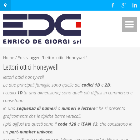
Home
/
Posts tagged "Lettori ottici Honeywell"
Lettori ottici Honeywell
lettori ottici honeywell
Le due principali famiglie sono quelle dei
codici 1D
e
2D
:
i codici
1D
(a una dimensione) sono quelli più diffusi in commercio e
consistono
in una
sequenza di numeri
o
numeri e lettere
c he si presenta
graficamente che le tipiche barre verticali.
I più diffusi tra questi sono il
code 128
e l’
EAN 13
, che consistono in
un
part-number univoco
.
Il code 128 può contenere sia lettere che numeri ed è diffuso sia in