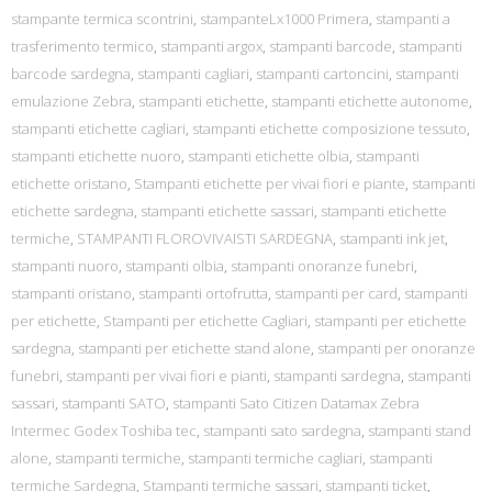
stampante termica scontrini
,
stampanteLx1000 Primera
,
stampanti a
trasferimento termico
,
stampanti argox
,
stampanti barcode
,
stampanti
barcode sardegna
,
stampanti cagliari
,
stampanti cartoncini
,
stampanti
emulazione Zebra
,
stampanti etichette
,
stampanti etichette autonome
,
stampanti etichette cagliari
,
stampanti etichette composizione tessuto
,
stampanti etichette nuoro
,
stampanti etichette olbia
,
stampanti
etichette oristano
,
Stampanti etichette per vivai fiori e piante
,
stampanti
etichette sardegna
,
stampanti etichette sassari
,
stampanti etichette
termiche
,
STAMPANTI FLOROVIVAISTI SARDEGNA
,
stampanti ink jet
,
stampanti nuoro
,
stampanti olbia
,
stampanti onoranze funebri
,
stampanti oristano
,
stampanti ortofrutta
,
stampanti per card
,
stampanti
per etichette
,
Stampanti per etichette Cagliari
,
stampanti per etichette
sardegna
,
stampanti per etichette stand alone
,
stampanti per onoranze
funebri
,
stampanti per vivai fiori e pianti
,
stampanti sardegna
,
stampanti
sassari
,
stampanti SATO
,
stampanti Sato Citizen Datamax Zebra
Intermec Godex Toshiba tec
,
stampanti sato sardegna
,
stampanti stand
alone
,
stampanti termiche
,
stampanti termiche cagliari
,
stampanti
termiche Sardegna
,
Stampanti termiche sassari
,
stampanti ticket
,