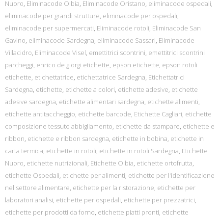
Nuoro
,
Eliminacode Olbia
,
Eliminacode Oristano
,
eliminacode ospedali
,
eliminacode per grandi strutture
,
eliminacode per ospedali
,
eliminacode per supermercati
,
Eliminacode rotoli
,
Eliminacode San
Gavino
,
eliminacode Sardegna
,
eliminacode Sassari
,
Eliminacode
Villacidro
,
Eliminacode Visel
,
emettitrici scontrini
,
emettitrici scontrini
parcheggi
,
enrico de giorgi etichette
,
epson etichette
,
epson rotoli
etichette
,
etichettatrice
,
etichettatrice Sardegna
,
Etichettatrici
Sardegna
,
etichette
,
etichette a colori
,
etichette adesive
,
etichette
adesive sardegna
,
etichette alimentari sardegna
,
etichette alimenti
,
etichette antitaccheggio
,
etichette barcode
,
Etichette Cagliari
,
etichette
composizione tessuto abbigliamento
,
etichette da stampare
,
etichette e
ribbon
,
etichette e ribbon sardegna
,
etichette in bobina
,
etichette in
carta termica
,
etichette in rotoli
,
etichette in rotoli Sardegna
,
Etichette
Nuoro
,
etichette nutrizionali
,
Etichette Olbia
,
etichette ortofrutta
,
etichette Ospedali
,
etichette per alimenti
,
etichette per l'identificazione
nel settore alimentare
,
etichette per la ristorazione
,
etichette per
laboratori analisi
,
etichette per ospedali
,
etichette per prezzatrici
,
etichette per prodotti da forno
,
etichette piatti pronti
,
etichette