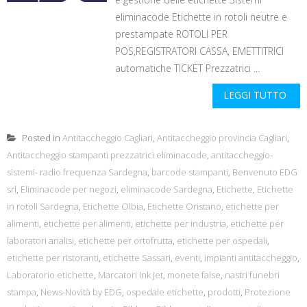
eliminacode Etichette in rotoli neutre e
prestampate ROTOLI PER
POS,REGISTRATORI CASSA, EMETTITRICI
automatiche TICKET Prezzatrici ...
LEGGI TUTTO
Posted in
Antitaccheggio Cagliari
,
Antitaccheggio provincia Cagliari
,
Antitaccheggio stampanti prezzatrici eliminacode
,
antitaccheggio-
sistemi- radio frequenza Sardegna
,
barcode stampanti
,
Benvenuto EDG
srl
,
Eliminacode per negozi
,
eliminacode Sardegna
,
Etichette
,
Etichette
in rotoli Sardegna
,
Etichette Olbia
,
Etichette Oristano
,
etichette per
alimenti
,
etichette per alimenti
,
etichette per industria
,
etichette per
laboratori analisi
,
etichette per ortofrutta
,
etichette per ospedali
,
etichette per ristoranti
,
etichette Sassari
,
eventi
,
impianti antitaccheggio
,
Laboratorio etichette
,
Marcatori Ink Jet
,
monete false
,
nastri funebri
stampa
,
News-Novità by EDG
,
ospedale etichette
,
prodotti
,
Protezione