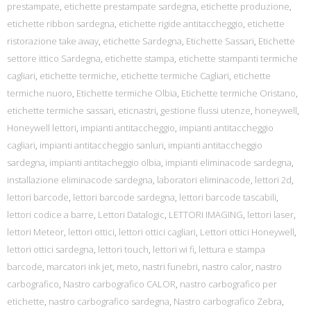
prestampate
,
etichette prestampate sardegna
,
etichette produzione
,
etichette ribbon sardegna
,
etichette rigide antitaccheggio
,
etichette
ristorazione take away
,
etichette Sardegna
,
Etichette Sassari
,
Etichette
settore ittico Sardegna
,
etichette stampa
,
etichette stampanti termiche
cagliari
,
etichette termiche
,
etichette termiche Cagliari
,
etichette
termiche nuoro
,
Etichette termiche Olbia
,
Etichette termiche Oristano
,
etichette termiche sassari
,
eticnastri
,
gestione flussi utenze
,
honeywell
,
Honeywell lettori
,
impianti antitaccheggio
,
impianti antitaccheggio
cagliari
,
impianti antitaccheggio sanluri
,
impianti antitaccheggio
sardegna
,
impianti antitacheggio olbia
,
impianti eliminacode sardegna
,
installazione eliminacode sardegna
,
laboratori eliminacode
,
lettori 2d
,
lettori barcode
,
lettori barcode sardegna
,
lettori barcode tascabili
,
lettori codice a barre
,
Lettori Datalogic
,
LETTORI IMAGING
,
lettori laser
,
lettori Meteor
,
lettori ottici
,
lettori ottici cagliari
,
Lettori ottici Honeywell
,
lettori ottici sardegna
,
lettori touch
,
lettori wi fi
,
lettura e stampa
barcode
,
marcatori ink jet
,
meto
,
nastri funebri
,
nastro calor
,
nastro
carbografico
,
Nastro carbografico CALOR
,
nastro carbografico per
etichette
,
nastro carbografico sardegna
,
Nastro carbografico Zebra
,