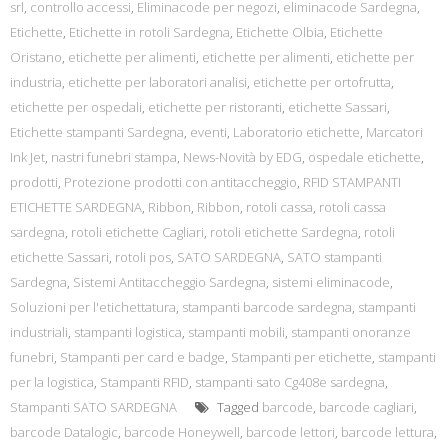
srl
,
controllo accessi
,
Eliminacode per negozi
,
eliminacode Sardegna
,
Etichette
,
Etichette in rotoli Sardegna
,
Etichette Olbia
,
Etichette
Oristano
,
etichette per alimenti
,
etichette per alimenti
,
etichette per
industria
,
etichette per laboratori analisi
,
etichette per ortofrutta
,
etichette per ospedali
,
etichette per ristoranti
,
etichette Sassari
,
Etichette stampanti Sardegna
,
eventi
,
Laboratorio etichette
,
Marcatori
Ink Jet
,
nastri funebri stampa
,
News-Novità by EDG
,
ospedale etichette
,
prodotti
,
Protezione prodotti con antitaccheggio
,
RFID STAMPANTI
ETICHETTE SARDEGNA
,
Ribbon
,
Ribbon
,
rotoli cassa
,
rotoli cassa
sardegna
,
rotoli etichette Cagliari
,
rotoli etichette Sardegna
,
rotoli
etichette Sassari
,
rotoli pos
,
SATO SARDEGNA
,
SATO stampanti
Sardegna
,
Sistemi Antitaccheggio Sardegna
,
sistemi eliminacode
,
Soluzioni per l'etichettatura
,
stampanti barcode sardegna
,
stampanti
industriali
,
stampanti logistica
,
stampanti mobili
,
stampanti onoranze
funebri
,
Stampanti per card e badge
,
Stampanti per etichette
,
stampanti
per la logistica
,
Stampanti RFID
,
stampanti sato Cg408e sardegna
,
Stampanti SATO SARDEGNA
Tagged
barcode
,
barcode cagliari
,
barcode Datalogic
,
barcode Honeywell
,
barcode lettori
,
barcode lettura
,