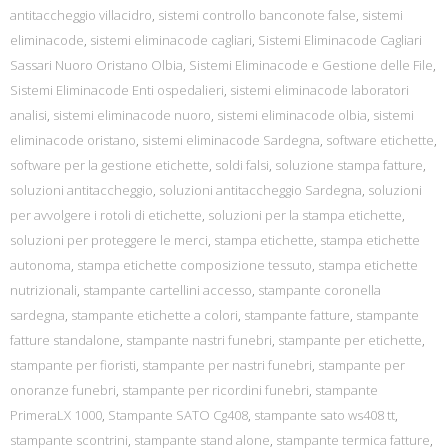
antitaccheggio villacidro
,
sistemi controllo banconote false
,
sistemi
eliminacode
,
sistemi eliminacode cagliari
,
Sistemi Eliminacode Cagliari
Sassari Nuoro Oristano Olbia
,
Sistemi Eliminacode e Gestione delle File
,
Sistemi Eliminacode Enti ospedalieri
,
sistemi eliminacode laboratori
analisi
,
sistemi eliminacode nuoro
,
sistemi eliminacode olbia
,
sistemi
eliminacode oristano
,
sistemi eliminacode Sardegna
,
software etichette
,
software per la gestione etichette
,
soldi falsi
,
soluzione stampa fatture
,
soluzioni antitaccheggio
,
soluzioni antitaccheggio Sardegna
,
soluzioni
per avvolgere i rotoli di etichette
,
soluzioni per la stampa etichette
,
soluzioni per proteggere le merci
,
stampa etichette
,
stampa etichette
autonoma
,
stampa etichette composizione tessuto
,
stampa etichette
nutrizionali
,
stampante cartellini accesso
,
stampante coronella
sardegna
,
stampante etichette a colori
,
stampante fatture
,
stampante
fatture standalone
,
stampante nastri funebri
,
stampante per etichette
,
stampante per fioristi
,
stampante per nastri funebri
,
stampante per
onoranze funebri
,
stampante per ricordini funebri
,
stampante
PrimeraLX 1000
,
Stampante SATO Cg408
,
stampante sato ws408 tt
,
stampante scontrini
,
stampante stand alone
,
stampante termica fatture
,