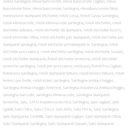
Zebra Sardegna
,
rileva banconote
,
rileva banconote cagliari
,
rileva
banconote false
,
rileva banconote Sardegna
,
rilevabanconote false
,
ristorazione stampanti etichette
,
rotoli cassa
,
Rotoli Cassa Sardegna
,
rotoli eliminacode
,
rotoli eliminacode sardegna
,
rotoli etichette
,
rotoli
etichette adesive
,
rotoli etichette da stampare
,
rotoli etichette Nuoro
,
rotoli etichette Olbia
,
rotoli etichette per stampanti
,
rotoli etichette per
stampanti sardegna
,
rotoli etichette prestampate in Sardegna
,
rotoli
etichette prezzatrice
,
rotoli etichette sardegna
,
rotoli etichette Sassari
,
rotoli etichette stampanti
,
Rotoli etichette termiche
,
rotoli etichette
termiche sardegna
,
rotoli per prezzatice
,
rotoli pos
,
Rotoli Pos Cagliari
,
Rotoli pos Sardegna
,
rotoli stampanti fatture
,
rotoli termici fatture
,
rotoli
termici per bolle
,
rotoli ticket
,
sardegna
,
Sardegna antitaccheggio
,
Sardegna Antitaccheggio Antenne
,
Sardegna Assistenza Antitaccheggio
,
sardegna barcode
,
sardegna eliminacode
,
Sardegna stampanti
termiche
,
sato
,
SATO Assistenza tecnica Sardegna
,
sato cagliari
,
sato
cg408
,
Sato cl4nx
,
Sato CT4-LX
,
Sato EDG
,
Sato FX3-lx
,
Sato Sardegna
,
sato stampante CG408tt
,
Sato stampanti Cagliari
,
Sato stampanti Olbia
,
Sato Stampanti Sardegna
,
Sato Stampanti Sassari
,
Sato stampanti