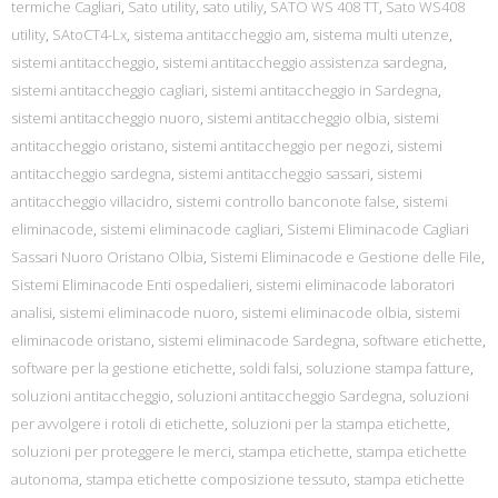
termiche Cagliari
,
Sato utility
,
sato utiliy
,
SATO WS 408 TT
,
Sato WS408
utility
,
SAtoCT4-Lx
,
sistema antitaccheggio am
,
sistema multi utenze
,
sistemi antitaccheggio
,
sistemi antitaccheggio assistenza sardegna
,
sistemi antitaccheggio cagliari
,
sistemi antitaccheggio in Sardegna
,
sistemi antitaccheggio nuoro
,
sistemi antitaccheggio olbia
,
sistemi
antitaccheggio oristano
,
sistemi antitaccheggio per negozi
,
sistemi
antitaccheggio sardegna
,
sistemi antitaccheggio sassari
,
sistemi
antitaccheggio villacidro
,
sistemi controllo banconote false
,
sistemi
eliminacode
,
sistemi eliminacode cagliari
,
Sistemi Eliminacode Cagliari
Sassari Nuoro Oristano Olbia
,
Sistemi Eliminacode e Gestione delle File
,
Sistemi Eliminacode Enti ospedalieri
,
sistemi eliminacode laboratori
analisi
,
sistemi eliminacode nuoro
,
sistemi eliminacode olbia
,
sistemi
eliminacode oristano
,
sistemi eliminacode Sardegna
,
software etichette
,
software per la gestione etichette
,
soldi falsi
,
soluzione stampa fatture
,
soluzioni antitaccheggio
,
soluzioni antitaccheggio Sardegna
,
soluzioni
per avvolgere i rotoli di etichette
,
soluzioni per la stampa etichette
,
soluzioni per proteggere le merci
,
stampa etichette
,
stampa etichette
autonoma
,
stampa etichette composizione tessuto
,
stampa etichette