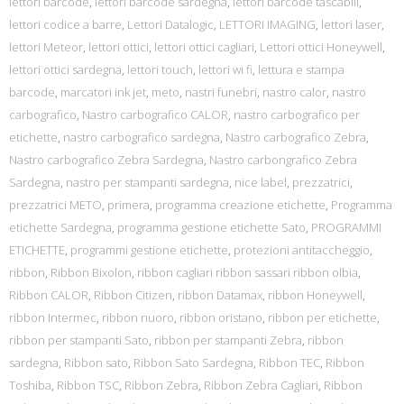
lettori barcode
,
lettori barcode sardegna
,
lettori barcode tascabili
,
lettori codice a barre
,
Lettori Datalogic
,
LETTORI IMAGING
,
lettori laser
,
lettori Meteor
,
lettori ottici
,
lettori ottici cagliari
,
Lettori ottici Honeywell
,
lettori ottici sardegna
,
lettori touch
,
lettori wi fi
,
lettura e stampa
barcode
,
marcatori ink jet
,
meto
,
nastri funebri
,
nastro calor
,
nastro
carbografico
,
Nastro carbografico CALOR
,
nastro carbografico per
etichette
,
nastro carbografico sardegna
,
Nastro carbografico Zebra
,
Nastro carbografico Zebra Sardegna
,
Nastro carbongrafico Zebra
Sardegna
,
nastro per stampanti sardegna
,
nice label
,
prezzatrici
,
prezzatrici METO
,
primera
,
programma creazione etichette
,
Programma
etichette Sardegna
,
programma gestione etichette Sato
,
PROGRAMMI
ETICHETTE
,
programmi gestione etichette
,
protezioni antitaccheggio
,
ribbon
,
Ribbon Bixolon
,
ribbon cagliari ribbon sassari ribbon olbia
,
Ribbon CALOR
,
Ribbon Citizen
,
ribbon Datamax
,
ribbon Honeywell
,
ribbon Intermec
,
ribbon nuoro
,
ribbon oristano
,
ribbon per etichette
,
ribbon per stampanti Sato
,
ribbon per stampanti Zebra
,
ribbon
sardegna
,
Ribbon sato
,
Ribbon Sato Sardegna
,
Ribbon TEC
,
Ribbon
Toshiba
,
Ribbon TSC
,
Ribbon Zebra
,
Ribbon Zebra Cagliari
,
Ribbon