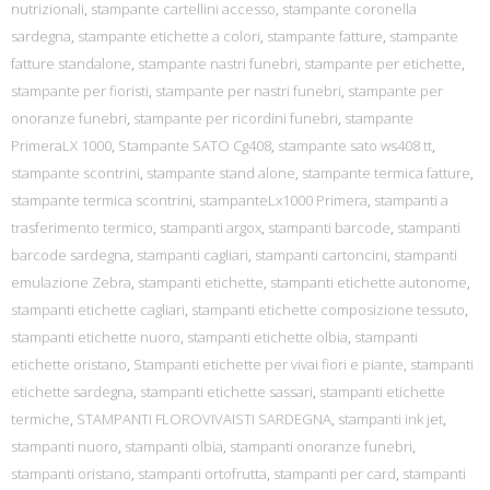
nutrizionali
,
stampante cartellini accesso
,
stampante coronella
sardegna
,
stampante etichette a colori
,
stampante fatture
,
stampante
fatture standalone
,
stampante nastri funebri
,
stampante per etichette
,
stampante per fioristi
,
stampante per nastri funebri
,
stampante per
onoranze funebri
,
stampante per ricordini funebri
,
stampante
PrimeraLX 1000
,
Stampante SATO Cg408
,
stampante sato ws408 tt
,
stampante scontrini
,
stampante stand alone
,
stampante termica fatture
,
stampante termica scontrini
,
stampanteLx1000 Primera
,
stampanti a
trasferimento termico
,
stampanti argox
,
stampanti barcode
,
stampanti
barcode sardegna
,
stampanti cagliari
,
stampanti cartoncini
,
stampanti
emulazione Zebra
,
stampanti etichette
,
stampanti etichette autonome
,
stampanti etichette cagliari
,
stampanti etichette composizione tessuto
,
stampanti etichette nuoro
,
stampanti etichette olbia
,
stampanti
etichette oristano
,
Stampanti etichette per vivai fiori e piante
,
stampanti
etichette sardegna
,
stampanti etichette sassari
,
stampanti etichette
termiche
,
STAMPANTI FLOROVIVAISTI SARDEGNA
,
stampanti ink jet
,
stampanti nuoro
,
stampanti olbia
,
stampanti onoranze funebri
,
stampanti oristano
,
stampanti ortofrutta
,
stampanti per card
,
stampanti