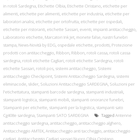
in rotoli Sardegna
,
Etichette Olbia
,
Etichette Oristano
,
etichette per
alimenti
,
etichette per alimenti
,
etichette per industria
,
etichette per
laboratori analisi
,
etichette per ortofrutta
,
etichette per ospedali
,
etichette per ristoranti
,
etichette Sassari
,
eventi
,
impianti antitaccheggio
,
Laboratorio etichette
,
Marcatori Ink Jet
,
monete false
,
nastri funebri
stampa
,
News-Novità by EDG
,
ospedale etichette
,
prodotti
,
Protezione
prodotti con antitaccheggio
,
Ribbon
,
Ribbon
,
rotoli cassa
,
rotoli cassa
sardegna
,
rotoli etichette Cagliari
,
rotoli etichette Sardegna
,
rotoli
etichette Sassari
,
rotoli pos
,
sistemi antitaccheggio
,
Sistemi
antitaccheggio Checkpoint
,
Sistemi Antitaccheggio Sardegna
,
sistemi
eliminacode
,
slider
,
Soluzioni Antitaccheggio SARDEGNA
,
Soluzioni per
l'etichettatura
,
stampanti barcode sardegna
,
stampanti industriali
,
stampanti logistica
,
stampanti mobili
,
stampanti onoranze funebri
,
Stampanti per etichette
,
stampanti per la logistica
,
stampanti sato
Cg408e sardegna
,
Stampanti SATO SARDEGNA
Tagged
Antenne
antitaccheggio sardegna
,
antitaccheggio
,
antitaccheggio alghero
,
Antitaccheggio AMTEK
,
Antitaccheggio anti taccheggio
,
antitaccheggio
cagliari
,
Antitaccheggio Cagliari sassari Nuoro Olbia Oristano
,