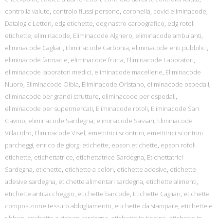
controlla valute
,
controlo flussi persone
,
coronella
,
covid eliminacode
,
Datalogic Lettori
,
edg etichette
,
edg nastro carbografico
,
edg rotoli
etichette
,
eliminacode
,
Eliminacode Alghero
,
eliminacode ambulanti
,
eliminacode Cagliari
,
Eliminacode Carbonia
,
eliminacode enti pubbilici
,
eliminacode farmacie
,
eliminacode frutta
,
Eliminacode Laboratori
,
eliminacode laboratori medici
,
eliminacode macellerie
,
Eliminacode
Nuoro
,
Eliminacode Olbia
,
Eliminacode Oristano
,
eliminacode ospedali
,
eliminacode per grandi strutture
,
eliminacode per ospedali
,
eliminacode per supermercati
,
Eliminacode rotoli
,
Eliminacode San
Gavino
,
eliminacode Sardegna
,
eliminacode Sassari
,
Eliminacode
Villacidro
,
Eliminacode Visel
,
emettitrici scontrini
,
emettitrici scontrini
parcheggi
,
enrico de giorgi etichette
,
epson etichette
,
epson rotoli
etichette
,
etichettatrice
,
etichettatrice Sardegna
,
Etichettatrici
Sardegna
,
etichette
,
etichette a colori
,
etichette adesive
,
etichette
adesive sardegna
,
etichette alimentari sardegna
,
etichette alimenti
,
etichette antitaccheggio
,
etichette barcode
,
Etichette Cagliari
,
etichette
composizione tessuto abbigliamento
,
etichette da stampare
,
etichette e