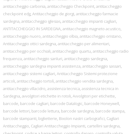
antitaccheggio carbonia
,
antitaccheggio Checkpoint
,
antitaccheggio
checkpoint edg
,
Antitaccheggio de giorgi
,
antitaccheggio farmacie
sardegna
,
antitaccheggio iglesias
,
antitaccheggio impianti cagliari
,
ANTITACCHEGGIO IN SARDEGNA
,
antitaccheggio magneto acustico
,
antitaccheggio nuoro
,
antitaccheggio olbia
,
antitaccheggio oristano
,
Antitaccheggio ottici sardegna
,
antitaccheggio per alimentari
,
antitaccheggio per occhiali
,
antitaccheggio quartu
,
antitaccheggio radio
frequenza
,
antitaccheggio sanluri
,
antitaccheggio sardegna
,
antitaccheggio sardegna impianti assistenza
,
antitaccheggio sassari
,
antitaccheggio sistemi cagliari
,
Antitaccheggio Sistemi protezione
articoli
,
antitaccheggio tortolì
,
antitaccheggio vendita sardegna
,
antitaccheggio villacidro
,
assistenza tecnica
,
assistenza tecnica in
Sardegna
,
avvolgitori etichette in rotoli
,
Avvolgitori per etichette
,
barcode
,
barcode cagliari
,
barcode Datalogic
,
barcode Honeywell
,
barcode lettori
,
barcode lettura
,
barcode sardegna
,
barcode stampa
,
barcode stampanti
,
biglietterie
,
Bixolon nastri carbografici
,
Cagliari
Antitaccheggio
,
Cagliari Antitaccheggio Impianti
,
cartellini sardegna
,
checkpoint
,
codice a barre lettori
,
controlla danaro
,
controlla valuta
,