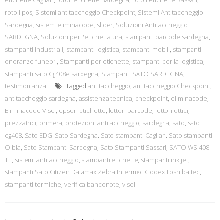
etichette Cagliari
,
rotoli etichette Sardegna
,
rotoli etichette Sassari
,
rotoli pos
,
Sistemi antitaccheggio Checkpoint
,
Sistemi Antitaccheggio
Sardegna
,
sistemi eliminacode
,
slider
,
Soluzioni Antitaccheggio
SARDEGNA
,
Soluzioni per l'etichettatura
,
stampanti barcode sardegna
,
stampanti industriali
,
stampanti logistica
,
stampanti mobili
,
stampanti
onoranze funebri
,
Stampanti per etichette
,
stampanti per la logistica
,
stampanti sato Cg408e sardegna
,
Stampanti SATO SARDEGNA
,
testimonianza
Tagged
antitaccheggio
,
antitaccheggio Checkpoint
,
antitaccheggio sardegna
,
assistenza tecnica
,
checkpoint
,
eliminacode
,
Eliminacode Visel
,
epson etichette
,
lettori barcode
,
lettori ottici
,
prezzatrici
,
primera
,
protezioni antitaccheggio
,
sardegna
,
sato
,
sato
cg408
,
Sato EDG
,
Sato Sardegna
,
Sato stampanti Cagliari
,
Sato stampanti
Olbia
,
Sato Stampanti Sardegna
,
Sato Stampanti Sassari
,
SATO WS 408
TT
,
sistemi antitaccheggio
,
stampanti etichette
,
stampanti ink jet
,
stampanti Sato Citizen Datamax Zebra Intermec Godex Toshiba tec
,
stampanti termiche
,
verifica banconote
,
visel