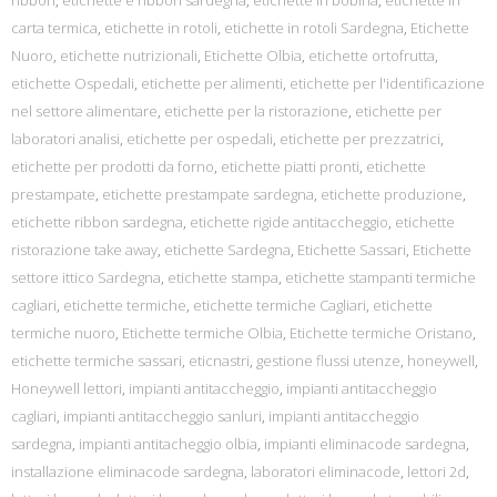
ribbon
,
etichette e ribbon sardegna
,
etichette in bobina
,
etichette in
carta termica
,
etichette in rotoli
,
etichette in rotoli Sardegna
,
Etichette
Nuoro
,
etichette nutrizionali
,
Etichette Olbia
,
etichette ortofrutta
,
etichette Ospedali
,
etichette per alimenti
,
etichette per l'identificazione
nel settore alimentare
,
etichette per la ristorazione
,
etichette per
laboratori analisi
,
etichette per ospedali
,
etichette per prezzatrici
,
etichette per prodotti da forno
,
etichette piatti pronti
,
etichette
prestampate
,
etichette prestampate sardegna
,
etichette produzione
,
etichette ribbon sardegna
,
etichette rigide antitaccheggio
,
etichette
ristorazione take away
,
etichette Sardegna
,
Etichette Sassari
,
Etichette
settore ittico Sardegna
,
etichette stampa
,
etichette stampanti termiche
cagliari
,
etichette termiche
,
etichette termiche Cagliari
,
etichette
termiche nuoro
,
Etichette termiche Olbia
,
Etichette termiche Oristano
,
etichette termiche sassari
,
eticnastri
,
gestione flussi utenze
,
honeywell
,
Honeywell lettori
,
impianti antitaccheggio
,
impianti antitaccheggio
cagliari
,
impianti antitaccheggio sanluri
,
impianti antitaccheggio
sardegna
,
impianti antitacheggio olbia
,
impianti eliminacode sardegna
,
installazione eliminacode sardegna
,
laboratori eliminacode
,
lettori 2d
,