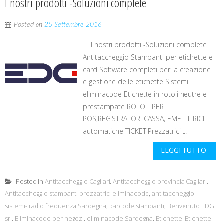
I nostri prodotti -Soluzioni complete
Posted on
25 Settembre 2016
I nostri prodotti -Soluzioni complete
Antitaccheggio Stampanti per etichette e
card Software completi per la creazione
e gestione delle etichette Sistemi
eliminacode Etichette in rotoli neutre e
prestampate ROTOLI PER
POS,REGISTRATORI CASSA, EMETTITRICI
automatiche TICKET Prezzatrici ...
LEGGI TUTTO
Posted in
Antitaccheggio Cagliari
,
Antitaccheggio provincia Cagliari
,
Antitaccheggio stampanti prezzatrici eliminacode
,
antitaccheggio-
sistemi- radio frequenza Sardegna
,
barcode stampanti
,
Benvenuto EDG
srl
,
Eliminacode per negozi
,
eliminacode Sardegna
,
Etichette
,
Etichette