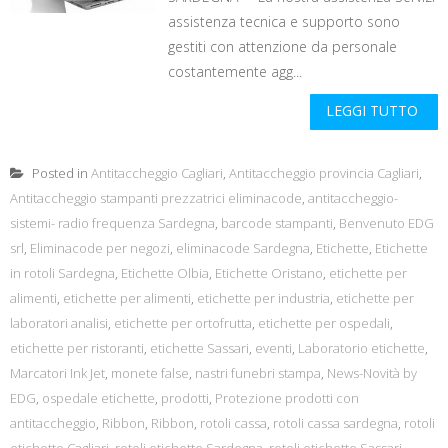
assistenza tecnica e supporto sono
gestiti con attenzione da personale
costantemente agg...
LEGGI TUTTO
Posted in
Antitaccheggio Cagliari
,
Antitaccheggio provincia Cagliari
,
Antitaccheggio stampanti prezzatrici eliminacode
,
antitaccheggio-
sistemi- radio frequenza Sardegna
,
barcode stampanti
,
Benvenuto EDG
srl
,
Eliminacode per negozi
,
eliminacode Sardegna
,
Etichette
,
Etichette
in rotoli Sardegna
,
Etichette Olbia
,
Etichette Oristano
,
etichette per
alimenti
,
etichette per alimenti
,
etichette per industria
,
etichette per
laboratori analisi
,
etichette per ortofrutta
,
etichette per ospedali
,
etichette per ristoranti
,
etichette Sassari
,
eventi
,
Laboratorio etichette
,
Marcatori Ink Jet
,
monete false
,
nastri funebri stampa
,
News-Novità by
EDG
,
ospedale etichette
,
prodotti
,
Protezione prodotti con
antitaccheggio
,
Ribbon
,
Ribbon
,
rotoli cassa
,
rotoli cassa sardegna
,
rotoli