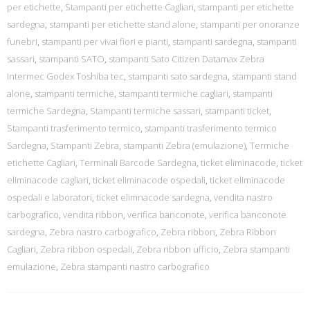
per etichette
,
Stampanti per etichette Cagliari
,
stampanti per etichette
sardegna
,
stampanti per etichette stand alone
,
stampanti per onoranze
funebri
,
stampanti per vivai fiori e pianti
,
stampanti sardegna
,
stampanti
sassari
,
stampanti SATO
,
stampanti Sato Citizen Datamax Zebra
Intermec Godex Toshiba tec
,
stampanti sato sardegna
,
stampanti stand
alone
,
stampanti termiche
,
stampanti termiche cagliari
,
stampanti
termiche Sardegna
,
Stampanti termiche sassari
,
stampanti ticket
,
Stampanti trasferimento termico
,
stampanti trasferimento termico
Sardegna
,
Stampanti Zebra
,
stampanti Zebra (emulazione)
,
Termiche
etichette Cagliari
,
Terminali Barcode Sardegna
,
ticket eliminacode
,
ticket
eliminacode cagliari
,
ticket eliminacode ospedali
,
ticket eliminacode
ospedali e laboratori
,
ticket elimnacode sardegna
,
vendita nastro
carbografico
,
vendita ribbon
,
verifica banconote
,
verifica banconote
sardegna
,
Zebra nastro carbografico
,
Zebra ribbon
,
Zebra Ribbon
Cagliari
,
Zebra ribbon ospedali
,
Zebra ribbon ufficio
,
Zebra stampanti
emulazione
,
Zebra stampanti nastro carbografico